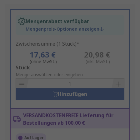
Mengenrabatt verfügbar
Mengenpreis-Optionen anzeigen
Zwischensumme (1 Stück)*
17,63 €
20,98 €
(ohne MwSt.)
(inkl. MwSt.)
Add
Stück
to
Menge auswählen oder eingeben
Basket
Hinzufügen
VERSANDKOSTENFREIE Lieferung für
Bestellungen ab 100,00 €
Auf Lager