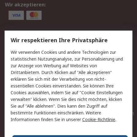
Wir akzeptieren:
Service
Wir respektieren Ihre Privatsphäre
Value Added Services
Lieferlösungen
Wir verwenden Cookies und andere Technologien zur
Rücksendungen
Kontakt
statistischen Nutzungsanalyse, zur Personalisierung und
Hilfe
Privatkunden
zur Anzeige von Werbung auf Websites von
Drittanbietern. Durch Klicken auf "Alle akzeptieren"
Rechtliches
erklären Sie sich mit der Verarbeitung von nicht-
essentiellen Cookies einverstanden. Sie können Ihre
AGB
Datenschutz
Cookies auswählen, indem Sie auf "Cookie Einstellungen
Cookie-Richtlinie
Zahlungsbedingungen
verwalten" klicken. Wenn Sie dies nicht möchten, klicken
Copyright/Impressum
Entsorgung
Sie auf "Alle ablehnen". Dies kann den Zugriff auf
Elektrogeräte/Batterien
bestimmte Funktionen einschränken. Weitere
Informationen finden Sie in unserer
Cookie-Richtlinie
.
Über RS