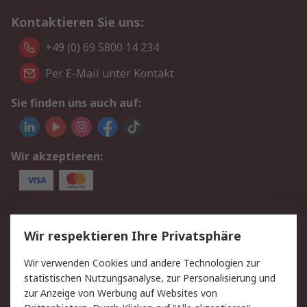
Kontaktieren Sie uns:
+49 (0) 69 5800 14 234
Per E-Mail unter Kontakt
Sie finden uns auch auf:
Wir akzeptieren:
Service
Wir respektieren Ihre Privatsphäre
Value Added Services
Lieferlösungen
Wir verwenden Cookies und andere Technologien zur
Rücksendungen
Kontakt
statistischen Nutzungsanalyse, zur Personalisierung und
Hilfe
Privatkunden
zur Anzeige von Werbung auf Websites von