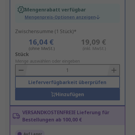
Mengenrabatt verfügbar
Mengenpreis-Optionen anzeigen
Zwischensumme (1 Stück)*
16,04 €
19,09 €
(ohne MwSt.)
(inkl. MwSt.)
Add
Stück
to
Menge auswählen oder eingeben
Basket
Lieferverfügbarkeit überprüfen
Hinzufügen
VERSANDKOSTENFREIE Lieferung für
Bestellungen ab 100,00 €
Auf Lager