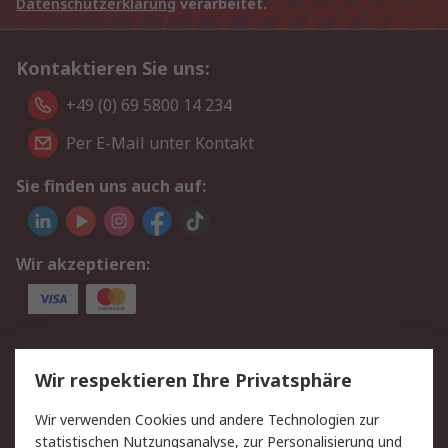
Datenschutzerklärung
verarbeitet.
Kontaktieren Sie uns:
+49 (0) 69 5800 14 234
Per E-Mail unter Kontakt
Sie finden uns auch auf:
Wir akzeptieren:
Service
Wir respektieren Ihre Privatsphäre
Value Added Services
Lieferlösungen
Wir verwenden Cookies und andere Technologien zur
Rücksendungen
Kontakt
statistischen Nutzungsanalyse, zur Personalisierung und