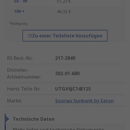
50 - 99
51,23 €
100 +
46,32 €
*Richtpreis
Zu einer Teileliste hinzufügen
RS Best.-Nr.
:
217-2849
Distrelec-
302-01-680
Artikelnummer
:
Herst. Teile-Nr.
:
UTGX6JC14E12S
Marke
:
Souriau Sunbank by Eaton
Technische Daten
Mehr Infos und technische Dokumente