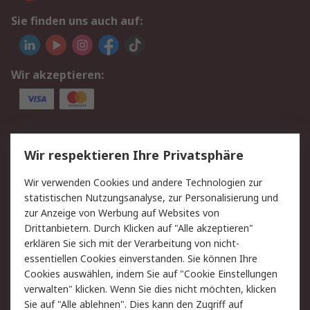
Sie finden uns auch auf:
Wir akzeptieren:
Service
Wir respektieren Ihre Privatsphäre
Value Added Services
Lieferlösungen
Wir verwenden Cookies und andere Technologien zur
Rücksendungen
Kontakt
statistischen Nutzungsanalyse, zur Personalisierung und
Hilfe
Privatkunden
zur Anzeige von Werbung auf Websites von
Drittanbietern. Durch Klicken auf "Alle akzeptieren"
Rechtliches
erklären Sie sich mit der Verarbeitung von nicht-
essentiellen Cookies einverstanden. Sie können Ihre
AGB
Datenschutz
Cookies auswählen, indem Sie auf "Cookie Einstellungen
Cookie-Richtlinie
Zahlungsbedingungen
verwalten" klicken. Wenn Sie dies nicht möchten, klicken
Copyright/Impressum
Entsorgung
Sie auf "Alle ablehnen". Dies kann den Zugriff auf