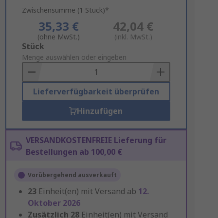
Zwischensumme (1 Stück)*
35,33 €
42,04 €
(ohne MwSt.)
(inkl. MwSt.)
Add
Stück
to
Menge auswählen oder eingeben
Basket
Lieferverfügbarkeit überprüfen
Hinzufügen
VERSANDKOSTENFREIE Lieferung für
Bestellungen ab 100,00 €
Vorübergehend ausverkauft
23
Einheit(en) mit Versand ab
12.
Oktober 2026
Zusätzlich
28
Einheit(en) mit Versand