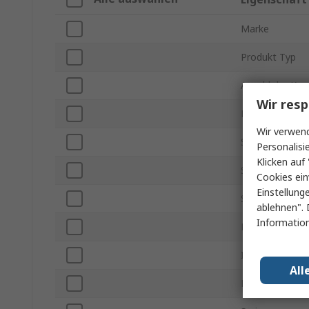
Marke
Produkt Typ
Anzahl der Kon
Wir resp
Montageart
Wir verwend
Stromstärke
Personalisi
Klicken auf 
Steckergröße
Cookies ein
Einstellung
Stecker / Buch
ablehnen". 
Information
Kontakt Gende
IP-Schutzart
All
Montageausric