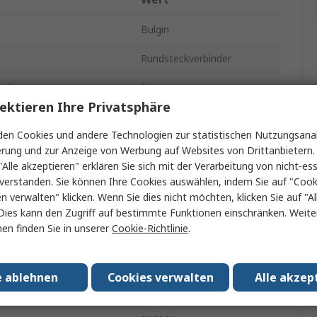
Bulgin
Rundsteckverbinder
takte
3
ektieren Ihre Privatsphäre
Kabel, Kabel
en Cookies und andere Technologien zur statistischen Nutzungsanal
32A
erung und zur Anzeige von Werbung auf Websites von Drittanbietern.
"Alle akzeptieren" erklären Sie sich mit der Verarbeitung von nicht-ess
Standard
verstanden. Sie können Ihre Cookies auswählen, indem Sie auf "Cook
en verwalten" klicken. Wenn Sie dies nicht möchten, klicken Sie auf "Al
se
Stecker
Dies kann den Zugriff auf bestimmte Funktionen einschränken. Weite
en finden Sie in unserer
Cookie-Richtlinie
.
r
Stecker
IP68
e ablehnen
Cookies verwalten
Alle akzep
htung
Gerade