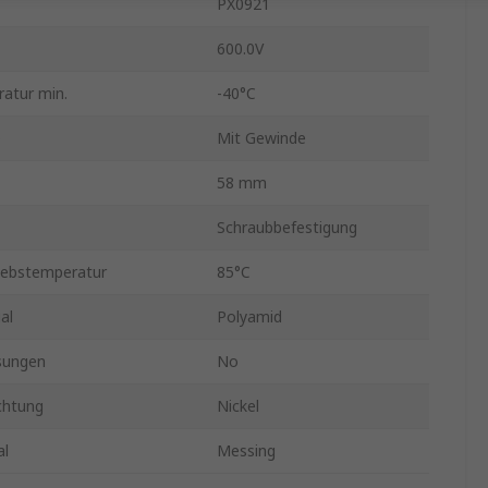
PX0921
600.0V
atur min.
-40°C
p
Mit Gewinde
58 mm
Schraubbefestigung
iebstemperatur
85°C
al
Polyamid
sungen
No
chtung
Nickel
al
Messing