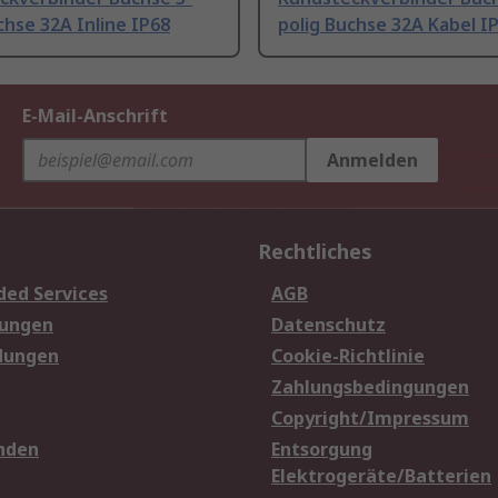
chse 32A Inline IP68
polig Buchse 32A Kabel I
E-Mail-Anschrift
Anmelden
Rechtliches
ded Services
AGB
sungen
Datenschutz
dungen
Cookie-Richtlinie
Zahlungsbedingungen
Copyright/Impressum
nden
Entsorgung
Elektrogeräte/Batterien