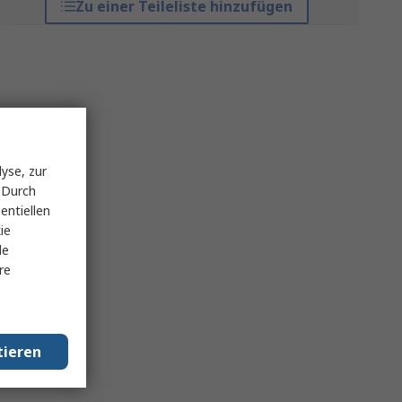
Zu einer Teileliste hinzufügen
yse, zur
 Durch
entiellen
ie
le
re
tieren