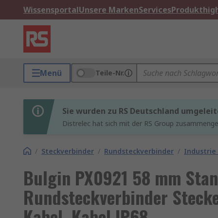
Wissensportal
Unsere Marken
Services
Produkthigh
Menü
Teile-Nr.
Sie wurden zu RS Deutschland umgeleit
Distrelec hat sich mit der RS Group zusammenges
/
Steckverbinder
/
Rundsteckverbinder
/
Industrie
Bulgin PX0921 58 mm Sta
Rundsteckverbinder Stecke
Kabel, Kabel IP68