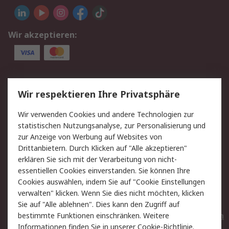
Wir akzeptieren:
Service
Wir respektieren Ihre Privatsphäre
Value Added Services
Lieferlösungen
Wir verwenden Cookies und andere Technologien zur
Rücksendungen
Kontakt
statistischen Nutzungsanalyse, zur Personalisierung und
Hilfe
Privatkunden
zur Anzeige von Werbung auf Websites von
Drittanbietern. Durch Klicken auf "Alle akzeptieren"
Rechtliches
erklären Sie sich mit der Verarbeitung von nicht-
essentiellen Cookies einverstanden. Sie können Ihre
AGB
Datenschutz
Cookies auswählen, indem Sie auf "Cookie Einstellungen
Cookie-Richtlinie
Zahlungsbedingungen
verwalten" klicken. Wenn Sie dies nicht möchten, klicken
Copyright/Impressum
Entsorgung
Sie auf "Alle ablehnen". Dies kann den Zugriff auf
Elektrogeräte/Batterien
bestimmte Funktionen einschränken. Weitere
Informationen finden Sie in unserer
Cookie-Richtlinie
.