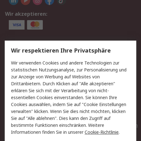
Wir akzeptieren:
Service
Wir respektieren Ihre Privatsphäre
Value Added Services
Lieferlösungen
Wir verwenden Cookies und andere Technologien zur
Rücksendungen
Kontakt
statistischen Nutzungsanalyse, zur Personalisierung und
Hilfe
Privatkunden
zur Anzeige von Werbung auf Websites von
Drittanbietern. Durch Klicken auf "Alle akzeptieren"
Rechtliches
erklären Sie sich mit der Verarbeitung von nicht-
essentiellen Cookies einverstanden. Sie können Ihre
AGB
Datenschutz
Cookies auswählen, indem Sie auf "Cookie Einstellungen
Cookie-Richtlinie
Zahlungsbedingungen
verwalten" klicken. Wenn Sie dies nicht möchten, klicken
Copyright/Impressum
Entsorgung
Sie auf "Alle ablehnen". Dies kann den Zugriff auf
Elektrogeräte/Batterien
bestimmte Funktionen einschränken. Weitere
Informationen finden Sie in unserer
Cookie-Richtlinie
.