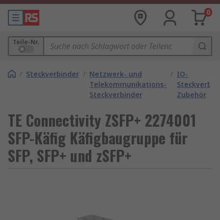
0
Teile-Nr.
/
Steckverbinder
/
Netzwerk- und
/
IO-
Telekommunikations-
Steckverbin
Steckverbinder
Zubehör
TE Connectivity ZSFP+ 2274001
SFP-Käfig Käfigbaugruppe für
SFP, SFP+ und zSFP+