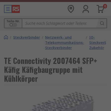
0
Teile-Nr.
/
Steckverbinder
/
Netzwerk- und
/
IO-
Telekommunikations-
Steckverbin
Steckverbinder
Zubehör
TE Connectivity 2007464 SFP+
Käfig Käfigbaugruppe mit
Kühlkörper