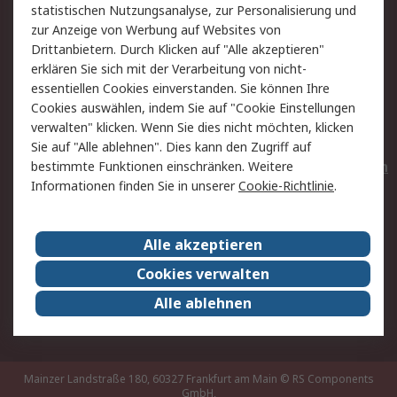
statistischen Nutzungsanalyse, zur Personalisierung und
Hilfe
Privatkunden
zur Anzeige von Werbung auf Websites von
Drittanbietern. Durch Klicken auf "Alle akzeptieren"
Rechtliches
erklären Sie sich mit der Verarbeitung von nicht-
essentiellen Cookies einverstanden. Sie können Ihre
AGB
Datenschutz
Cookies auswählen, indem Sie auf "Cookie Einstellungen
Cookie-Richtlinie
Zahlungsbedingungen
verwalten" klicken. Wenn Sie dies nicht möchten, klicken
Copyright/Impressum
Entsorgung
Sie auf "Alle ablehnen". Dies kann den Zugriff auf
Elektrogeräte/Batterien
bestimmte Funktionen einschränken. Weitere
Informationen finden Sie in unserer
Cookie-Richtlinie
.
Über RS
Alle akzeptieren
Unternehmen
RS weltweit
Karriere bei RS
Nachhaltigkeit
Cookies verwalten
Qualität/Umwelt/Zertifikate
Presse-Center
Alle ablehnen
Event-Center
Mainzer Landstraße 180, 60327 Frankfurt am Main
© RS Components
GmbH,