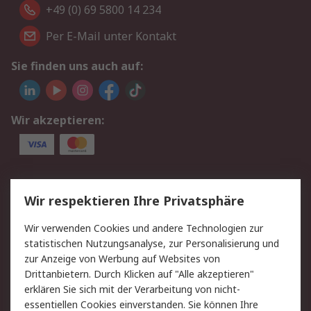
+49 (0) 69 5800 14 234
Per E-Mail unter Kontakt
Sie finden uns auch auf:
Wir akzeptieren:
Service
Wir respektieren Ihre Privatsphäre
Value Added Services
Lieferlösungen
Wir verwenden Cookies und andere Technologien zur
Rücksendungen
Kontakt
statistischen Nutzungsanalyse, zur Personalisierung und
Hilfe
Privatkunden
zur Anzeige von Werbung auf Websites von
Drittanbietern. Durch Klicken auf "Alle akzeptieren"
Rechtliches
erklären Sie sich mit der Verarbeitung von nicht-
essentiellen Cookies einverstanden. Sie können Ihre
AGB
Datenschutz