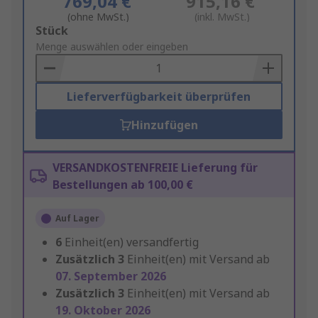
769,04 €
915,16 €
(ohne MwSt.)
(inkl. MwSt.)
Add
Stück
to
Menge auswählen oder eingeben
Basket
Lieferverfügbarkeit überprüfen
Hinzufügen
VERSANDKOSTENFREIE Lieferung für
Bestellungen ab 100,00 €
Auf Lager
6
Einheit(en) versandfertig
Zusätzlich
3
Einheit(en) mit Versand ab
07. September 2026
Zusätzlich
3
Einheit(en) mit Versand ab
19. Oktober 2026