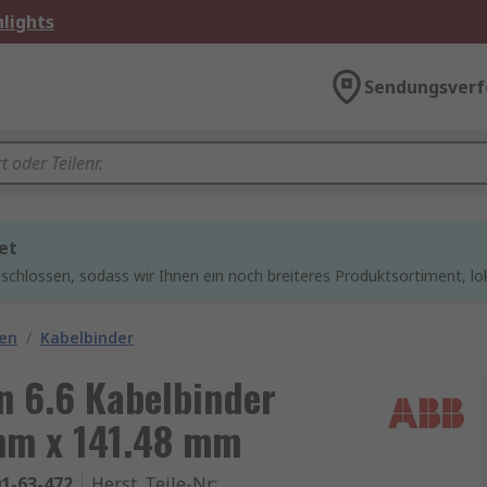
lights
Sendungsverf
et
chlossen, sodass wir Ihnen ein noch breiteres Produktsortiment, lo
gen
/
Kabelbinder
n 6.6 Kabelbinder
mm x 141.48 mm
1-63-472
Herst. Teile-Nr.
: