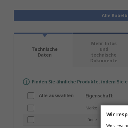
Alle Kabel
Mehr Infos
Technische
und
Daten
technische
Dokumente
Finden Sie ähnliche Produkte, indem Sie 
Alle auswählen
Eigenschaft
Marke
Wir resp
Länge
Wir verwend