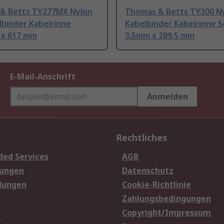
& Betts TY277MX Nylon
Thomas & Betts TY300 Ny
lbinder Kabelrinne
Kabelbinder Kabelrinne 
 x 617 mm
3.5mm x 289.5 mm
E-Mail-Anschrift
Anmelden
Rechtliches
ded Services
AGB
sungen
Datenschutz
dungen
Cookie-Richtlinie
Zahlungsbedingungen
Copyright/Impressum