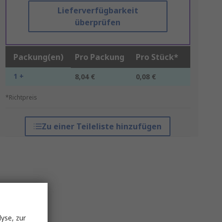
Lieferverfügbarkeit
überprüfen
Packung(en)
Pro Packung
Pro Stück*
1 +
8,04 €
0,08 €
*Richtpreis
Zu einer Teileliste hinzufügen
yse, zur