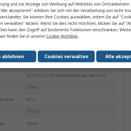
Kabelbinder
erung und zur Anzeige von Werbung auf Websites von Drittanbietern.
"Alle akzeptieren" erklären Sie sich mit der Verarbeitung von nicht-ess
3.556mm
verstanden. Sie können Ihre Cookies auswählen, indem Sie auf "Cook
en verwalten" klicken. Wenn Sie dies nicht möchten, klicken Sie auf "Al
Schwarz
Dies kann den Zugriff auf bestimmte Funktionen einschränken. Weite
en finden Sie in unserer
Cookie-Richtlinie
.
Nylon 6.6
Kabelrinne
e ablehnen
Cookies verwalten
Alle akzep
Ja
UL/CSA V-2 Entflammbarkeit gemäß UL94
135N
peratur
85°C
TY125
ax.
32mm