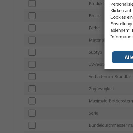
Produkt Typ
Personalisi
Klicken auf 
Breite
Cookies ein
Einstellung
Farbe
ablehnen". 
Information
Material
Subtyp
All
UV-resitent
Verhalten im Brandfall
Zugfestigkeit
Maximale Betriebstem
Serie
Bündeldurchmesser m