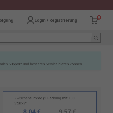
0
olgung
Login / Registrierung
kalen Support und besseren Service bieten können.
Zwischensumme (1 Packung mit 100
Stück)*
8,04 €
9,57 €