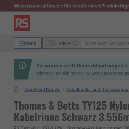
Wissensportal
Unsere Marken
Services
Produkthigh
Menü
Teile-Nr.
Sie wurden zu RS Deutschland umgeleit
Distrelec hat sich mit der RS Group zusammenges
/
Kabel und Drähte
/
Kabelbinder und -befestigun
Thomas & Betts TY125 Nylo
Kabelrinne Schwarz 3.556
RS Best.-Nr.
:
253-1229
Distrelec-Artikelnummer
:
30