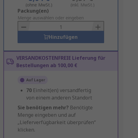
(ohne MwSt.)
(inkl. MwSt.)
Add
Packung(en)
to
Menge auswählen oder eingeben
Basket
Hinzufügen
VERSANDKOSTENFREIE Lieferung für
Bestellungen ab 100,00 €
Auf Lager
70
Einheit(en) versandfertig
von einem anderen Standort
Sie benötigen mehr?
Benötigte
Menge eingeben und auf
„Lieferverfügbarkeit überprüfen“
klicken.