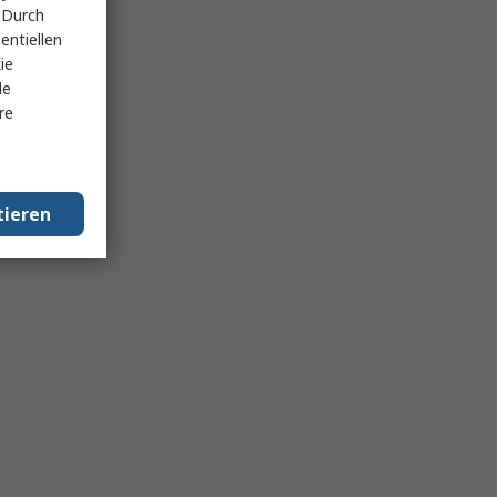
 Durch
entiellen
ie
le
re
tieren