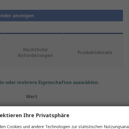
binder anzeigen
Rechtliche
Produktdetails
Anforderungen
ein oder mehrere Eigenschaften auswählen.
Wert
Thomas & Betts
ektieren Ihre Privatsphäre
141.48mm
en Cookies und andere Technologien zur statistischen Nutzungsanal