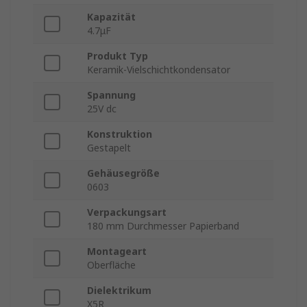
Kapazität
4.7μF
Produkt Typ
Keramik-Vielschichtkondensator
Spannung
25V dc
Konstruktion
Gestapelt
Gehäusegröße
0603
Verpackungsart
180 mm Durchmesser Papierband
Montageart
Oberfläche
Dielektrikum
X5R