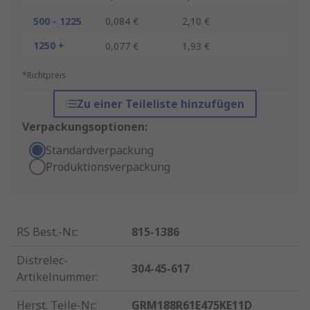
500 - 1225
0,084 €
2,10 €
1250 +
0,077 €
1,93 €
*Richtpreis
Zu einer Teileliste hinzufügen
Verpackungsoptionen:
Standardverpackung
Produktionsverpackung
RS Best.-Nr.
:
815-1386
Distrelec-
304-45-617
Artikelnummer
:
Herst. Teile-Nr.
:
GRM188R61E475KE11D