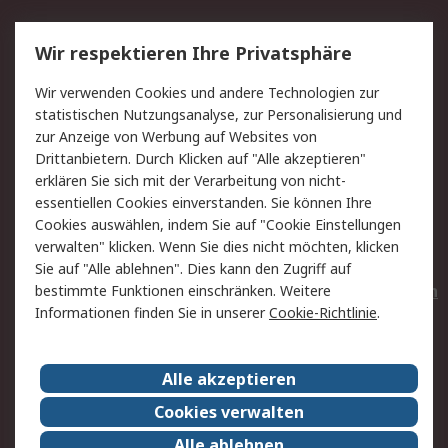
Service
Wir respektieren Ihre Privatsphäre
Value Added Services
Lieferlösungen
Wir verwenden Cookies und andere Technologien zur
Rücksendungen
Kontakt
statistischen Nutzungsanalyse, zur Personalisierung und
Hilfe
Privatkunden
zur Anzeige von Werbung auf Websites von
Drittanbietern. Durch Klicken auf "Alle akzeptieren"
Rechtliches
erklären Sie sich mit der Verarbeitung von nicht-
essentiellen Cookies einverstanden. Sie können Ihre
AGB
Datenschutz
Cookies auswählen, indem Sie auf "Cookie Einstellungen
Cookie-Richtlinie
Zahlungsbedingungen
verwalten" klicken. Wenn Sie dies nicht möchten, klicken
Copyright/Impressum
Entsorgung
Sie auf "Alle ablehnen". Dies kann den Zugriff auf
Elektrogeräte/Batterien
bestimmte Funktionen einschränken. Weitere
Informationen finden Sie in unserer
Cookie-Richtlinie
.
Über RS
Alle akzeptieren
Unternehmen
RS weltweit
Karriere bei RS
Nachhaltigkeit
Cookies verwalten
Qualität/Umwelt/Zertifikate
Presse-Center
Alle ablehnen