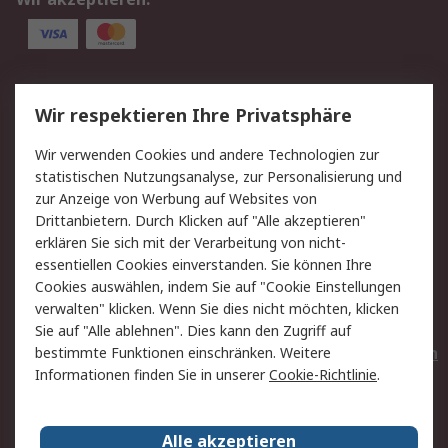
Service
Wir respektieren Ihre Privatsphäre
Value Added Services
Lieferlösungen
Wir verwenden Cookies und andere Technologien zur
Rücksendungen
Kontakt
statistischen Nutzungsanalyse, zur Personalisierung und
Hilfe
Privatkunden
zur Anzeige von Werbung auf Websites von
Drittanbietern. Durch Klicken auf "Alle akzeptieren"
Rechtliches
erklären Sie sich mit der Verarbeitung von nicht-
essentiellen Cookies einverstanden. Sie können Ihre
AGB
Datenschutz
Cookies auswählen, indem Sie auf "Cookie Einstellungen
Cookie-Richtlinie
Zahlungsbedingungen
verwalten" klicken. Wenn Sie dies nicht möchten, klicken
Copyright/Impressum
Entsorgung
Sie auf "Alle ablehnen". Dies kann den Zugriff auf
Elektrogeräte/Batterien
bestimmte Funktionen einschränken. Weitere
Informationen finden Sie in unserer
Cookie-Richtlinie
.
Über RS
Alle akzeptieren
Unternehmen
RS weltweit