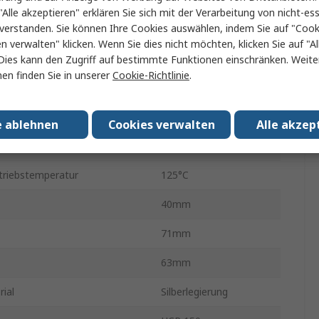
"Alle akzeptieren" erklären Sie sich mit der Verarbeitung von nicht-ess
verstanden. Sie können Ihre Cookies auswählen, indem Sie auf "Cook
tand
141Ω
en verwalten" klicken. Wenn Sie dies nicht möchten, klicken Sie auf "Al
iguration
SPST
Dies kann den Zugriff auf bestimmte Funktionen einschränken. Weite
en finden Sie in unserer
Cookie-Richtlinie
.
1
Schraube
e ablehnen
Cookies verwalten
Alle akzep
eratur min.
-40°C
triebstemperatur
125°C
40mm
71mm
63mm
ial
Silberlegierung