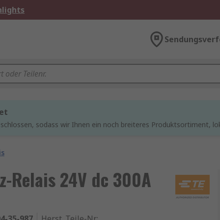
lights
Sendungsverf
et
chlossen, sodass wir Ihnen ein noch breiteres Produktsortiment, lo
is
fz-Relais 24V dc 300A
4-35-987
Herst. Teile-Nr.
: