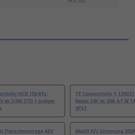
HCR 150
ctivity HCR 150 Kfz-
TE Connectivity 1-139331
2V dc 3.9W 37Ω 1-poliger
Relais 24V dc 20A 4.1 W 1
r
SPST
ic Flanschmontage AEV
iMaXX Kfz Sicherung 300