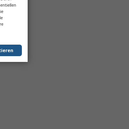
entiellen
ie
le
re
tieren