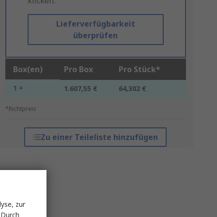
klicken.
Lieferverfügbarkeit
überprüfen
Box(en)
Pro Box
Pro Stück*
1 +
1.607,55 €
64,302 €
*Richtpreis
Zu einer Teileliste hinzufügen
yse, zur
 Durch