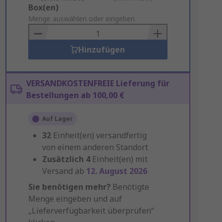
Add
Box(en)
to
Menge auswählen oder eingeben
Basket
Hinzufügen
VERSANDKOSTENFREIE Lieferung für
Bestellungen ab 100,00 €
Auf Lager
32
Einheit(en) versandfertig
von einem anderen Standort
Zusätzlich
4
Einheit(en) mit
Versand ab
12. August 2026
Sie benötigen mehr?
Benötigte
Menge eingeben und auf
„Lieferverfügbarkeit überprüfen“