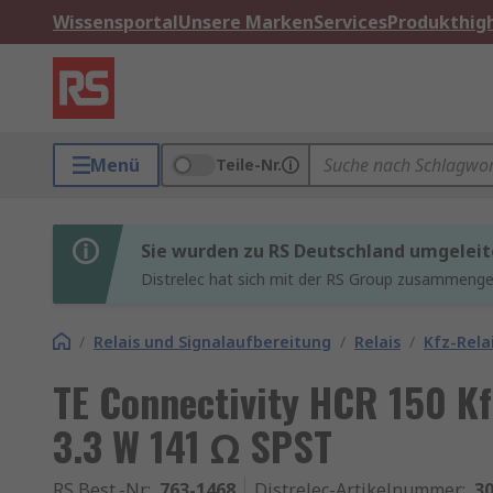
Wissensportal
Unsere Marken
Services
Produkthigh
Menü
Teile-Nr.
Sie wurden zu RS Deutschland umgeleit
Distrelec hat sich mit der RS Group zusammenges
/
Relais und Signalaufbereitung
/
Relais
/
Kfz-Rela
TE Connectivity HCR 150 K
3.3 W 141 Ω SPST
RS Best.-Nr.
:
763-1468
Distrelec-Artikelnummer
:
30