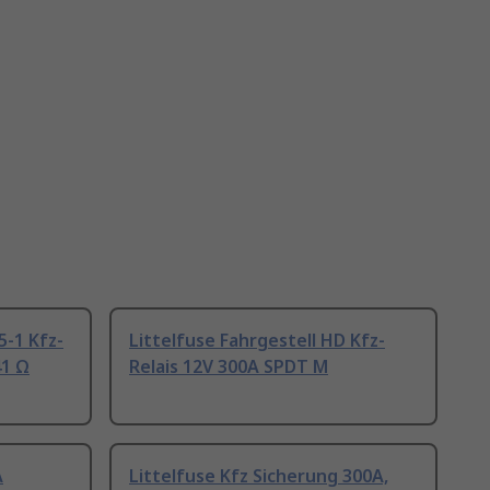
5-1 Kfz-
Littelfuse Fahrgestell HD Kfz-
41 Ω
Relais 12V 300A SPDT M
A
Littelfuse Kfz Sicherung 300A,