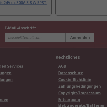
is 24V dc 300A 3.8 W SPST
E-Mail-Anschrift
Anmelden
Rechtliches
ded Services
AGB
sungen
Datenschutz
dungen
Cookie-Richtlinie
Zahlungsbedingungen
Copyright/Impressum
nden
Entsorgung
Elektrogeräte/Batterien