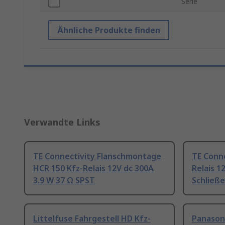
Serie
Ähnliche Produkte finden
Verwandte Links
TE Connectivity Flanschmontage
TE Conne
HCR 150 Kfz-Relais 12V dc 300A
Relais 1
3.9 W 37 Ω SPST
Schließe
Littelfuse Fahrgestell HD Kfz-
Panason