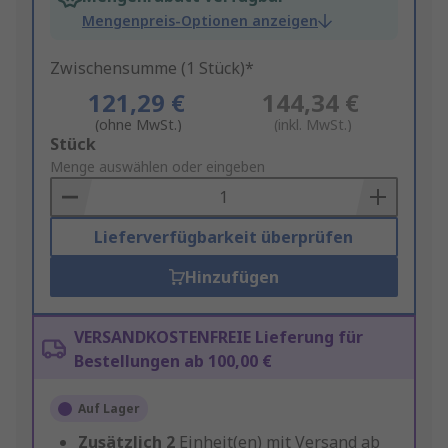
Mengenpreis-Optionen anzeigen
Zwischensumme (1 Stück)*
121,29 €
144,34 €
(ohne MwSt.)
(inkl. MwSt.)
Add
Stück
to
Menge auswählen oder eingeben
Basket
Lieferverfügbarkeit überprüfen
Hinzufügen
VERSANDKOSTENFREIE Lieferung für
Bestellungen ab 100,00 €
Auf Lager
Zusätzlich
2
Einheit(en) mit Versand ab