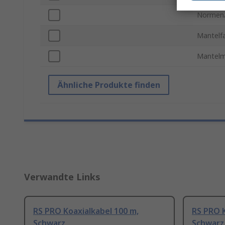
Normen/
Mantelf
Mantelm
Ähnliche Produkte finden
Verwandte Links
RS PRO Koaxialkabel 100 m,
RS PRO K
Schwarz
Schwarz