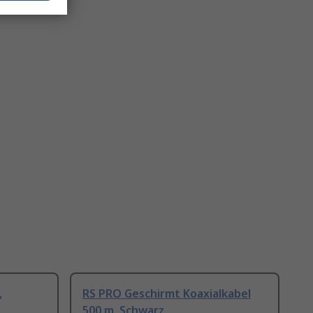
,
RS PRO Geschirmt Koaxialkabel
500 m, Schwarz