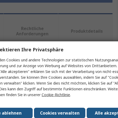
Rechtliche
Produktdetails
Anforderungen
ektieren Ihre Privatsphäre
ein oder mehrere Eigenschaften auswählen.
en Cookies und andere Technologien zur statistischen Nutzungsanal
erung und zur Anzeige von Werbung auf Websites von Drittanbietern.
chaft
Wert
"Alle akzeptieren" erklären Sie sich mit der Verarbeitung von nicht-ess
verstanden. Sie können Ihre Cookies auswählen, indem Sie auf "Cook
RS PRO
en verwalten" klicken. Wenn Sie dies nicht möchten, klicken Sie auf "Al
Dies kann den Zugriff auf bestimmte Funktionen einschränken. Weite
 Typ
Koaxialkabel
en finden Sie in unserer
Cookie-Richtlinie
.
nz
50Ω
e ablehnen
Cookies verwalten
Alle akzep
nge
100m