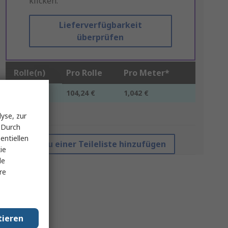
klicken.
Lieferverfügbarkeit
überprüfen
Rolle(n)
Pro Rolle
Pro Meter*
1 +
104,24 €
1,042 €
*Richtpreis
yse, zur
 Durch
entiellen
Zu einer Teileliste hinzufügen
ie
le
re
tieren