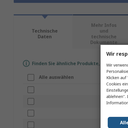
Mehr Infos
Technische
und
Daten
technische
Dokumente
Wir resp
Finden Sie ähnliche Produkte, indem Sie 
Wir verwend
Personalisi
Alle auswählen
Eigens
Klicken auf 
Cookies ein
Marke
Einstellung
ablehnen". 
Produkt
Information
Impeda
All
Kabellä