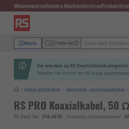
Wissensportal
Unsere Marken
Services
Produkthigh
Menü
Teile-Nr.
Sie wurden zu RS Deutschland umgeleit
Distrelec hat sich mit der RS Group zusammenges
/
Kabel und Drähte
/
Netzwerk- und Koaxialkabel
/
RS PRO Koaxialkabel, 50 Ω
RS Best.-Nr.
:
216-3678
Distrelec-Artikelnummer
:
30