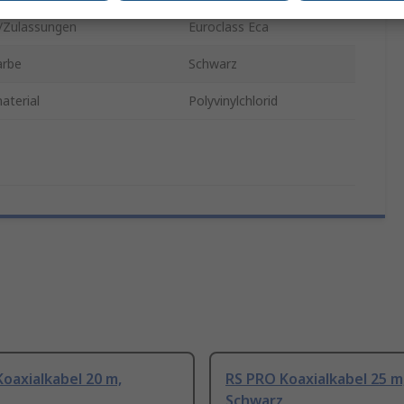
Zulassungen
Euroclass Eca
arbe
Schwarz
aterial
Polyvinylchlorid
oaxialkabel 20 m,
RS PRO Koaxialkabel 25 m
Schwarz