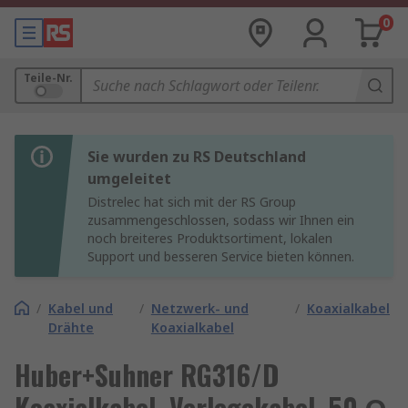
0
Teile-Nr.
Sie wurden zu RS Deutschland
umgeleitet
Distrelec hat sich mit der RS Group
zusammengeschlossen, sodass wir Ihnen ein
noch breiteres Produktsortiment, lokalen
Support und besseren Service bieten können.
/
Kabel und
/
Netzwerk- und
/
Koaxialkabel
Drähte
Koaxialkabel
Huber+Suhner RG316/D
Koaxialkabel, Verlegekabel, 50 Ω,