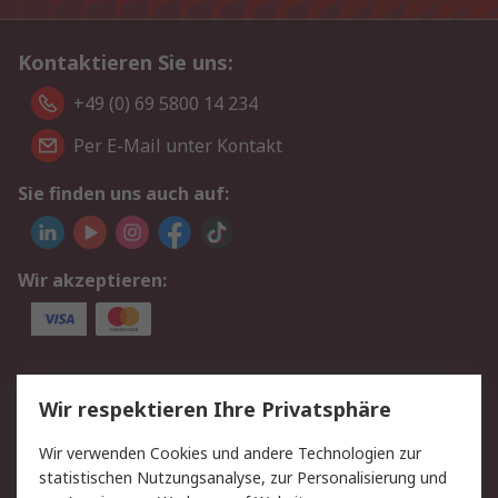
Kontaktieren Sie uns:
+49 (0) 69 5800 14 234
Per E-Mail unter Kontakt
Sie finden uns auch auf:
Wir akzeptieren:
Service
Wir respektieren Ihre Privatsphäre
Value Added Services
Lieferlösungen
Wir verwenden Cookies und andere Technologien zur
Rücksendungen
Kontakt
statistischen Nutzungsanalyse, zur Personalisierung und
Hilfe
Privatkunden