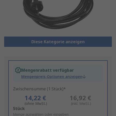
Diese Kategorie anzeigen
Mengenrabatt verfügbar
Mengenpreis-Optionen anzeigen
Zwischensumme (1 Stück)*
14,22 €
16,92 €
(ohne MwSt.)
(inkl. MwSt.)
Add
Stück
to
Menge auswählen oder eingeben