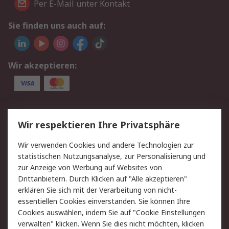
Per E-Mail unter Kontakt
Sie finden uns auch auf:
Wir akzeptieren:
Service
Wir respektieren Ihre Privatsphäre
Value Added Services
Lieferlösungen
Wir verwenden Cookies und andere Technologien zur
Rücksendungen
Kontakt
statistischen Nutzungsanalyse, zur Personalisierung und
Hilfe
Privatkunden
zur Anzeige von Werbung auf Websites von
Drittanbietern. Durch Klicken auf "Alle akzeptieren"
Rechtliches
erklären Sie sich mit der Verarbeitung von nicht-
essentiellen Cookies einverstanden. Sie können Ihre
AGB
Datenschutz
Cookies auswählen, indem Sie auf "Cookie Einstellungen
Cookie-Richtlinie
Zahlungsbedingungen
verwalten" klicken. Wenn Sie dies nicht möchten, klicken