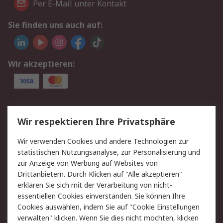
Per E-Mail unter Kontakt
Sie finden uns auch auf:
Wir akzeptieren:
Service
Wir respektieren Ihre Privatsphäre
Value Added Services
Lieferlösungen
Wir verwenden Cookies und andere Technologien zur
Rücksendungen
Kontakt
statistischen Nutzungsanalyse, zur Personalisierung und
Hilfe
Privatkunden
zur Anzeige von Werbung auf Websites von
Drittanbietern. Durch Klicken auf "Alle akzeptieren"
Rechtliches
erklären Sie sich mit der Verarbeitung von nicht-
essentiellen Cookies einverstanden. Sie können Ihre
AGB
Datenschutz
Cookies auswählen, indem Sie auf "Cookie Einstellungen
Cookie-Richtlinie
Zahlungsbedingungen
verwalten" klicken. Wenn Sie dies nicht möchten, klicken