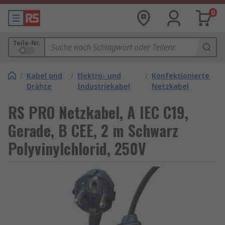
0
Teile-Nr.
/
Kabel und
/
Elektro- und
/
Konfektionierte
Drähte
Industriekabel
Netzkabel
RS PRO Netzkabel, A IEC C19,
Gerade, B CEE, 2 m Schwarz
Polyvinylchlorid, 250V