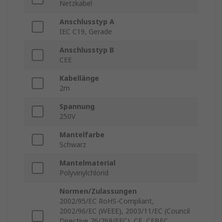
Netzkabel
Anschlusstyp A
IEC C19, Gerade
Anschlusstyp B
CEE
Kabellänge
2m
Spannung
250V
Mantelfarbe
Schwarz
Mantelmaterial
Polyvinylchlorid
Normen/Zulassungen
2002/95/EC RoHS-Compliant,
2002/96/EC (WEEE), 2003/11/EC (Council
Directive 76/769/EEC), CE, CEBEC,