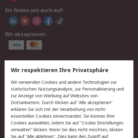
Sie finden uns auch auf:
Wir akzeptieren:
Service
Wir respektieren Ihre Privatsphäre
Value Added Services
Lieferlösungen
Wir verwenden Cookies und andere Technologien zur
Rücksendungen
Kontakt
statistischen Nutzungsanalyse, zur Personalisierung und
Hilfe
Privatkunden
zur Anzeige von Werbung auf Websites von
Drittanbietern. Durch Klicken auf "Alle akzeptieren"
Rechtliches
erklären Sie sich mit der Verarbeitung von nicht-
essentiellen Cookies einverstanden. Sie können Ihre
AGB
Datenschutz
Cookies auswählen, indem Sie auf "Cookie Einstellungen
Cookie-Richtlinie
Zahlungsbedingungen
verwalten" klicken. Wenn Sie dies nicht möchten, klicken
Copyright/Impressum
Entsorgung
Sie auf "Alle ablehnen". Dies kann den Zugriff auf