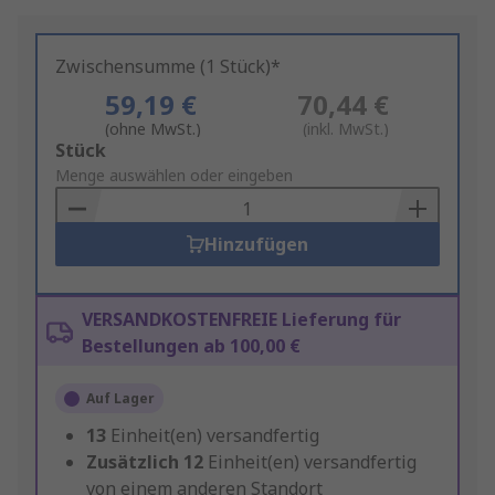
Zwischensumme (1 Stück)*
59,19 €
70,44 €
(ohne MwSt.)
(inkl. MwSt.)
Add
Stück
to
Menge auswählen oder eingeben
Basket
Hinzufügen
VERSANDKOSTENFREIE Lieferung für
Bestellungen ab 100,00 €
Auf Lager
13
Einheit(en) versandfertig
Zusätzlich
12
Einheit(en) versandfertig
von einem anderen Standort