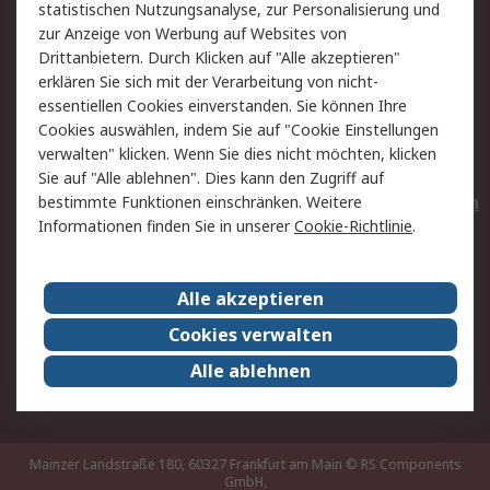
statistischen Nutzungsanalyse, zur Personalisierung und
Hilfe
Privatkunden
zur Anzeige von Werbung auf Websites von
Drittanbietern. Durch Klicken auf "Alle akzeptieren"
Rechtliches
erklären Sie sich mit der Verarbeitung von nicht-
essentiellen Cookies einverstanden. Sie können Ihre
AGB
Datenschutz
Cookies auswählen, indem Sie auf "Cookie Einstellungen
Cookie-Richtlinie
Zahlungsbedingungen
verwalten" klicken. Wenn Sie dies nicht möchten, klicken
Copyright/Impressum
Entsorgung
Sie auf "Alle ablehnen". Dies kann den Zugriff auf
Elektrogeräte/Batterien
bestimmte Funktionen einschränken. Weitere
Informationen finden Sie in unserer
Cookie-Richtlinie
.
Über RS
Alle akzeptieren
Unternehmen
RS weltweit
Karriere bei RS
Nachhaltigkeit
Cookies verwalten
Qualität/Umwelt/Zertifikate
Presse-Center
Alle ablehnen
Event-Center
Mainzer Landstraße 180, 60327 Frankfurt am Main
© RS Components
GmbH,