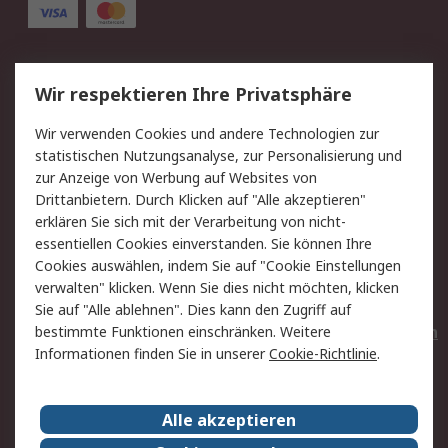
Service
Wir respektieren Ihre Privatsphäre
Value Added Services
Lieferlösungen
Wir verwenden Cookies und andere Technologien zur
Rücksendungen
Kontakt
statistischen Nutzungsanalyse, zur Personalisierung und
Hilfe
Privatkunden
zur Anzeige von Werbung auf Websites von
Drittanbietern. Durch Klicken auf "Alle akzeptieren"
Rechtliches
erklären Sie sich mit der Verarbeitung von nicht-
essentiellen Cookies einverstanden. Sie können Ihre
AGB
Datenschutz
Cookies auswählen, indem Sie auf "Cookie Einstellungen
Cookie-Richtlinie
Zahlungsbedingungen
verwalten" klicken. Wenn Sie dies nicht möchten, klicken
Copyright/Impressum
Entsorgung
Sie auf "Alle ablehnen". Dies kann den Zugriff auf
Elektrogeräte/Batterien
bestimmte Funktionen einschränken. Weitere
Informationen finden Sie in unserer
Cookie-Richtlinie
.
Über RS
Alle akzeptieren
Unternehmen
RS weltweit