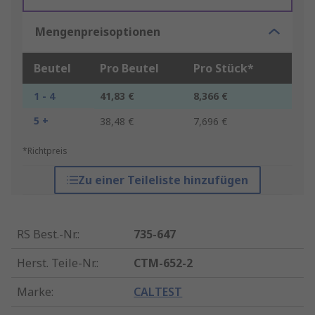
Mengenpreisoptionen
Beutel
Pro Beutel
Pro Stück*
1 - 4
41,83 €
8,366 €
5 +
38,48 €
7,696 €
*Richtpreis
Zu einer Teileliste hinzufügen
RS Best.-Nr.
:
735-647
Herst. Teile-Nr.
:
CTM-652-2
Marke
:
CALTEST