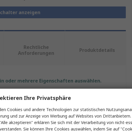
chalter anzeigen
Rechtliche
Produktdetails
Anforderungen
ein oder mehrere Eigenschaften auswählen.
t
Wert
ektieren Ihre Privatsphäre
StarTech.com
en Cookies und andere Technologien zur statistischen Nutzungsanal
erung und zur Anzeige von Werbung auf Websites von Drittanbietern.
usstyp
VGA, USB
"Alle akzeptieren" erklären Sie sich mit der Verarbeitung von nicht-ess
verstanden. Sie können Ihre Cookies auswählen, indem Sie auf "Cook
Konsole