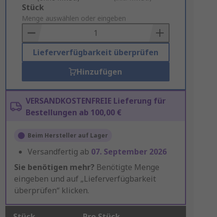
Add
Stück
to
Menge auswählen oder eingeben
Basket
Lieferverfügbarkeit überprüfen
Hinzufügen
VERSANDKOSTENFREIE Lieferung für
Bestellungen ab 100,00 €
Beim Hersteller auf Lager
Versandfertig ab
07. September 2026
Sie benötigen mehr?
Benötigte Menge
eingeben und auf „Lieferverfügbarkeit
überprüfen“ klicken.
Stück
Pro Stück