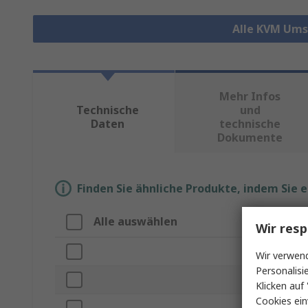
Alle KVM Ums
Mehr Infos
Technische
und
Daten
technische
Dokumente
Finden Sie ähnliche Produkte, indem Sie 
Alle auswählen
Eigenschaf
Wir resp
Marke
Wir verwend
Personalisi
Video-Anschl
Klicken auf 
Cookies ein
Produkt Typ