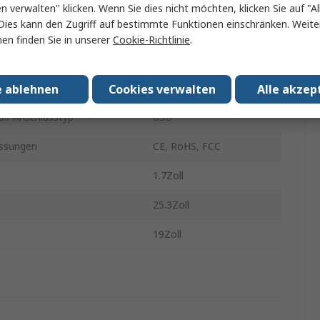
en verwalten" klicken. Wenn Sie dies nicht möchten, klicken Sie auf "Al
Dies kann den Zugriff auf bestimmte Funktionen einschränken. Weite
nschlüsse
16
en finden Sie in unserer
Cookie-Richtlinie
.
ideoausgänge
1
x.
1280 x 1024 pixel
e ablehnen
Cookies verwalten
Alle akzep
us-Anschlusstyp
USB
ssungen
CE, RoHS, FCC
1.7Zoll
25.3Zoll
19Zoll