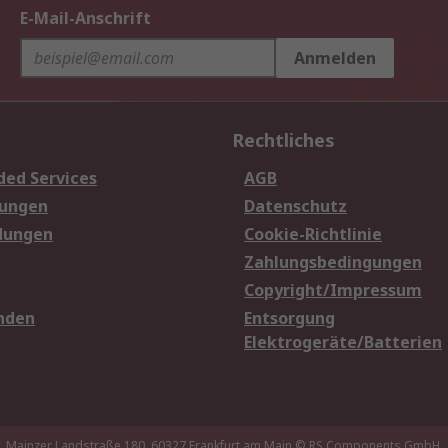
E-Mail-Anschrift
Anmelden
Rechtliches
ded Services
AGB
sungen
Datenschutz
dungen
Cookie-Richtlinie
Zahlungsbedingungen
Copyright/Impressum
nden
Entsorgung
Elektrogeräte/Batterien
Mainzer Landstraße 180, 60327 Frankfurt am Main
© RS Components GmbH,