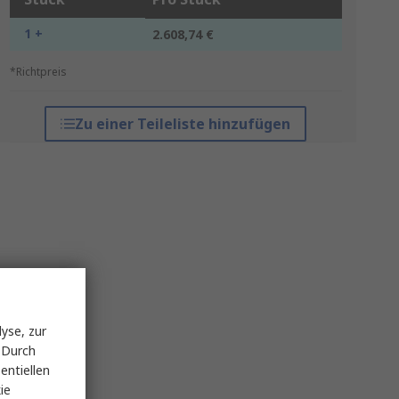
1 +
2.608,74 €
*Richtpreis
Zu einer Teileliste hinzufügen
yse, zur
 Durch
entiellen
ie