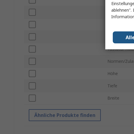
Einstellung
ablehnen". 
Anzahl der A
Information
Anzahl der V
Auflösung ma
All
Tastatur-/Ma
Normen/Zula
Höhe
Tiefe
Breite
Ähnliche Produkte finden