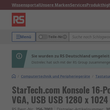
Wissensportal
Unsere Marken
Services
Produkthigh
Menü
Teile-Nr.
Sie wurden zu RS Deutschland umgeleit
Distrelec hat sich mit der RS Group zusammenges
/
Computertechnik und Peripheriegeräte
/
Tastatu
StarTech.com Konsole 16-P
VGA, USB USB 1280 x 1024 
RS Best.-Nr.
:
256-7003
Distrelec-Artikelnummer
:
30