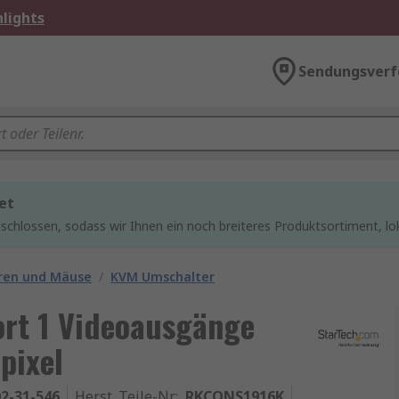
lights
Sendungsverf
et
chlossen, sodass wir Ihnen ein noch breiteres Produktsortiment, lo
ren und Mäuse
/
KVM Umschalter
ort 1 Videoausgänge
pixel
2-31-546
Herst. Teile-Nr.
:
RKCONS1916K