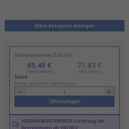
Diese Kategorie anzeigen
Zwischensumme (1 Stück)*
65,40 €
77,83 €
(ohne MwSt.)
(inkl. MwSt.)
Add
Stück
to
Menge auswählen oder eingeben
Basket
Hinzufügen
VERSANDKOSTENFREIE Lieferung für
Bestellungen ab 100,00 €