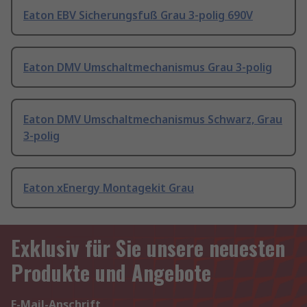
Eaton EBV Sicherungsfuß Grau 3-polig 690V
Eaton DMV Umschaltmechanismus Grau 3-polig
Eaton DMV Umschaltmechanismus Schwarz, Grau
3-polig
Eaton xEnergy Montagekit Grau
Exklusiv für Sie unsere neuesten
Produkte und Angebote
E-Mail-Anschrift