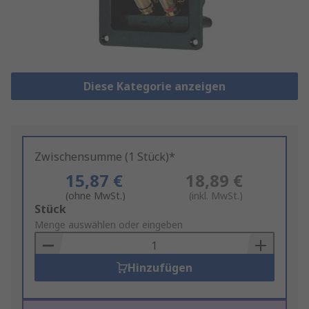
Diese Kategorie anzeigen
Zwischensumme (1 Stück)*
15,87 €
18,89 €
(ohne MwSt.)
(inkl. MwSt.)
Add
Stück
to
Menge auswählen oder eingeben
Basket
Hinzufügen