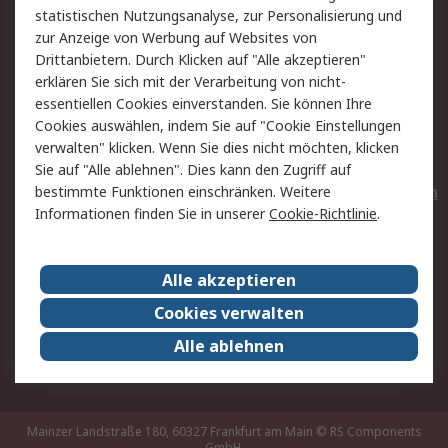
statistischen Nutzungsanalyse, zur Personalisierung und
Hilfe
Privatkunden
zur Anzeige von Werbung auf Websites von
Drittanbietern. Durch Klicken auf "Alle akzeptieren"
Rechtliches
erklären Sie sich mit der Verarbeitung von nicht-
essentiellen Cookies einverstanden. Sie können Ihre
AGB
Datenschutz
Cookies auswählen, indem Sie auf "Cookie Einstellungen
Cookie-Richtlinie
Zahlungsbedingungen
verwalten" klicken. Wenn Sie dies nicht möchten, klicken
Copyright/Impressum
Entsorgung
Sie auf "Alle ablehnen". Dies kann den Zugriff auf
Elektrogeräte/Batterien
bestimmte Funktionen einschränken. Weitere
Informationen finden Sie in unserer
Cookie-Richtlinie
.
Über RS
Alle akzeptieren
Unternehmen
RS weltweit
Karriere bei RS
Nachhaltigkeit
Cookies verwalten
Qualität/Umwelt/Zertifikate
Presse-Center
Alle ablehnen
Event-Center
Mainzer Landstraße 180, 60327 Frankfurt am Main
© RS Components
GmbH,