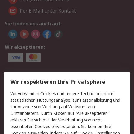
Per E-Mail unter Kontakt
Sie finden uns auch auf:
Wir akzeptieren:
Service
Wir respektieren Ihre Privatsphäre
Value Added Services
Lieferlösungen
Wir verwenden Cookies und andere Technologien zur
Rücksendungen
Kontakt
statistischen Nutzungsanalyse, zur Personalisierung und
Hilfe
Privatkunden
zur Anzeige von Werbung auf Websites von
Drittanbietern. Durch Klicken auf "Alle akzeptieren"
Rechtliches
erklären Sie sich mit der Verarbeitung von nicht-
essentiellen Cookies einverstanden. Sie können Ihre
AGB
Datenschutz
Cookies auswählen, indem Sie auf "Cookie Einstellungen