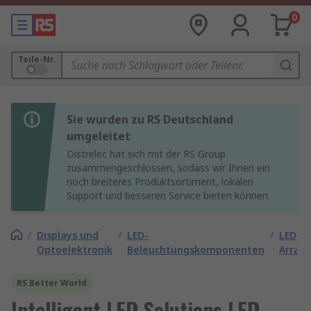
0
Teile-Nr.
Sie wurden zu RS Deutschland
umgeleitet
Distrelec hat sich mit der RS Group
zusammengeschlossen, sodass wir Ihnen ein
noch breiteres Produktsortiment, lokalen
Support und besseren Service bieten können.
/
Displays und
/
LED-
/
LED-
Optoelektronik
Beleuchtungskomponenten
Arrays
RS Better World
Intelligent LED Solutions LED-