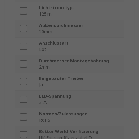
Lichtstrom typ.
125lm
Außendurchmesser
20mm
Anschlussart
Lot
Durchmesser Montagebohrung
2mm
Eingebauter Treiber
Ja
LED-Spannung
3.2V
Normen/Zulassungen
RoHS
Better World-Verifizierung
UK-Energieeffizienzlabel D