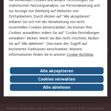
Rücksendungen
Kontakt
statistischen Nutzungsanalyse, zur Personalisierung und
Hilfe
Privatkunden
zur Anzeige von Werbung auf Websites von
Drittanbietern. Durch Klicken auf "Alle akzeptieren"
Rechtliches
erklären Sie sich mit der Verarbeitung von nicht-
essentiellen Cookies einverstanden. Sie können Ihre
AGB
Datenschutz
Cookies auswählen, indem Sie auf "Cookie Einstellungen
Cookie-Richtlinie
Zahlungsbedingungen
verwalten" klicken. Wenn Sie dies nicht möchten, klicken
Copyright/Impressum
Entsorgung
Sie auf "Alle ablehnen". Dies kann den Zugriff auf
Elektrogeräte/Batterien
bestimmte Funktionen einschränken. Weitere
Informationen finden Sie in unserer
Cookie-Richtlinie
.
Über RS
Alle akzeptieren
Unternehmen
RS weltweit
Karriere bei RS
Nachhaltigkeit
Cookies verwalten
Qualität/Umwelt/Zertifikate
Presse-Center
Alle ablehnen
Event-Center
Mainzer Landstraße 180, 60327 Frankfurt am Main
© RS Components