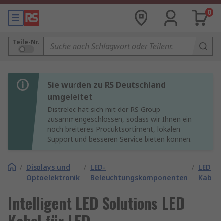
0
Teile-Nr.
Sie wurden zu RS Deutschland
umgeleitet
Distrelec hat sich mit der RS Group
zusammengeschlossen, sodass wir Ihnen ein
noch breiteres Produktsortiment, lokalen
Support und besseren Service bieten können.
/
Displays und
/
LED-
/
LED
Optoelektronik
Beleuchtungskomponenten
Kabel
Intelligent LED Solutions LED
Kabel für LED-