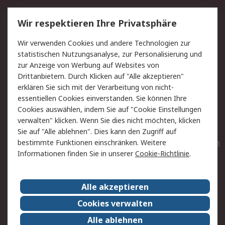
Service
Wir respektieren Ihre Privatsphäre
Value Added Services
Lieferlösungen
Wir verwenden Cookies und andere Technologien zur
Rücksendungen
Kontakt
statistischen Nutzungsanalyse, zur Personalisierung und
Hilfe
Privatkunden
zur Anzeige von Werbung auf Websites von
Drittanbietern. Durch Klicken auf "Alle akzeptieren"
Rechtliches
erklären Sie sich mit der Verarbeitung von nicht-
essentiellen Cookies einverstanden. Sie können Ihre
AGB
Datenschutz
Cookies auswählen, indem Sie auf "Cookie Einstellungen
Cookie-Richtlinie
Zahlungsbedingungen
verwalten" klicken. Wenn Sie dies nicht möchten, klicken
Copyright/Impressum
Entsorgung
Sie auf "Alle ablehnen". Dies kann den Zugriff auf
Elektrogeräte/Batterien
bestimmte Funktionen einschränken. Weitere
Informationen finden Sie in unserer
Cookie-Richtlinie
.
Über RS
Alle akzeptieren
Unternehmen
RS weltweit
Karriere bei RS
Nachhaltigkeit
Cookies verwalten
Qualität/Umwelt/Zertifikate
Presse-Center
Alle ablehnen