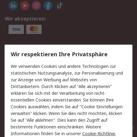
Wir akzeptieren:
Service
Wir respektieren Ihre Privatsphäre
Value Added Services
Lieferlösungen
Wir verwenden Cookies und andere Technologien zur
Rücksendungen
Kontakt
statistischen Nutzungsanalyse, zur Personalisierung und
Hilfe
Privatkunden
zur Anzeige von Werbung auf Websites von
Drittanbietern. Durch Klicken auf "Alle akzeptieren"
Rechtliches
erklären Sie sich mit der Verarbeitung von nicht-
essentiellen Cookies einverstanden. Sie können Ihre
AGB
Datenschutz
Cookies auswählen, indem Sie auf "Cookie Einstellungen
Cookie-Richtlinie
Zahlungsbedingungen
verwalten" klicken. Wenn Sie dies nicht möchten, klicken
Copyright/Impressum
Entsorgung
Sie auf "Alle ablehnen". Dies kann den Zugriff auf
Elektrogeräte/Batterien
bestimmte Funktionen einschränken. Weitere
Informationen finden Sie in unserer
Cookie-Richtlinie
.