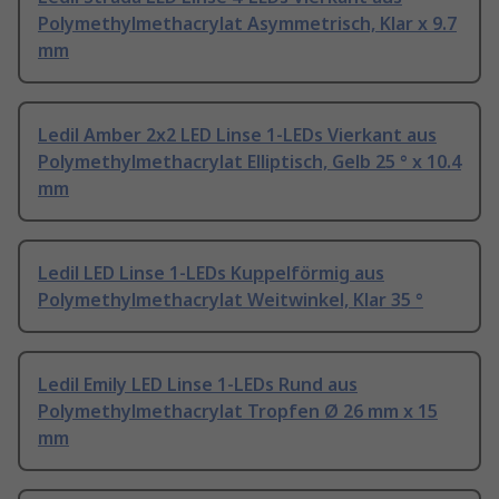
Polymethylmethacrylat Asymmetrisch, Klar x 9.7
mm
Ledil Amber 2x2 LED Linse 1-LEDs Vierkant aus
Polymethylmethacrylat Elliptisch, Gelb 25 ° x 10.4
mm
Ledil LED Linse 1-LEDs Kuppelförmig aus
Polymethylmethacrylat Weitwinkel, Klar 35 °
Ledil Emily LED Linse 1-LEDs Rund aus
Polymethylmethacrylat Tropfen Ø 26 mm x 15
mm