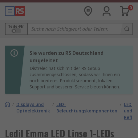
0
Teile-Nr.
Sie wurden zu RS Deutschland
umgeleitet
Distrelec hat sich mit der RS Group
zusammengeschlossen, sodass wir Ihnen ein
noch breiteres Produktsortiment, lokalen
Support und besseren Service bieten können.
/
Displays und
/
LED-
/
LED-L
Optoelektronik
Beleuchtungskomponenten
und -
Reflek
Ledil Emma LED Linse 1-LEDs