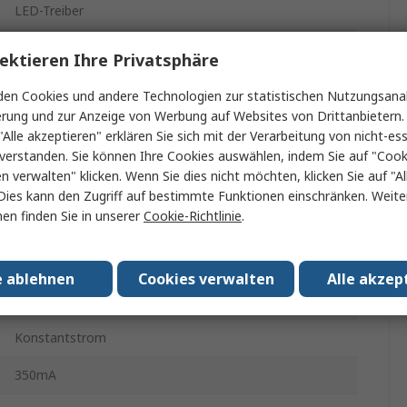
LED-Treiber
18W
ektieren Ihre Privatsphäre
en Cookies und andere Technologien zur statistischen Nutzungsanal
220, 240V
erung und zur Anzeige von Werbung auf Websites von Drittanbietern.
"Alle akzeptieren" erklären Sie sich mit der Verarbeitung von nicht-ess
Schraubanschlussklemme
verstanden. Sie können Ihre Cookies auswählen, indem Sie auf "Cook
LED-Treiber
en verwalten" klicken. Wenn Sie dies nicht möchten, klicken Sie auf "Al
Dies kann den Zugriff auf bestimmte Funktionen einschränken. Weite
en finden Sie in unserer
Cookie-Richtlinie
.
AC
Schraube
e ablehnen
Cookies verwalten
Alle akzep
IP20
Konstantstrom
350mA