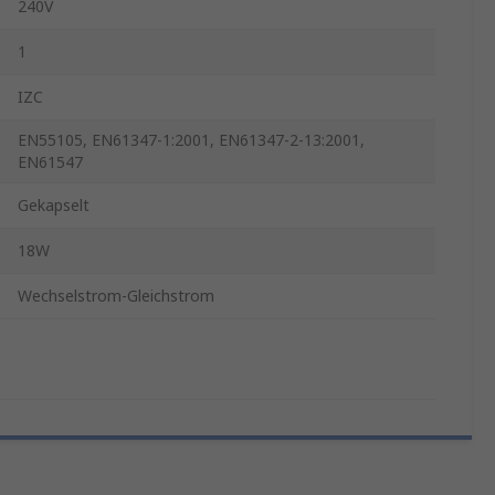
240V
1
IZC
EN55105, EN61347-1:2001, EN61347-2-13:2001,
EN61547
Gekapselt
18W
Wechselstrom-Gleichstrom