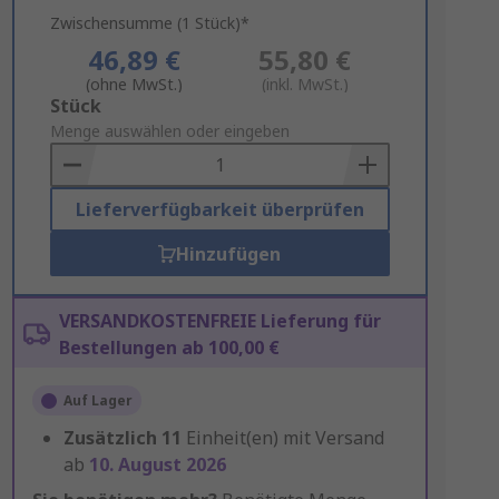
Zwischensumme (1 Stück)*
46,89 €
55,80 €
(ohne MwSt.)
(inkl. MwSt.)
Add
Stück
to
Menge auswählen oder eingeben
Basket
Lieferverfügbarkeit überprüfen
Hinzufügen
VERSANDKOSTENFREIE Lieferung für
Bestellungen ab 100,00 €
Auf Lager
Zusätzlich
11
Einheit(en) mit Versand
ab
10. August 2026