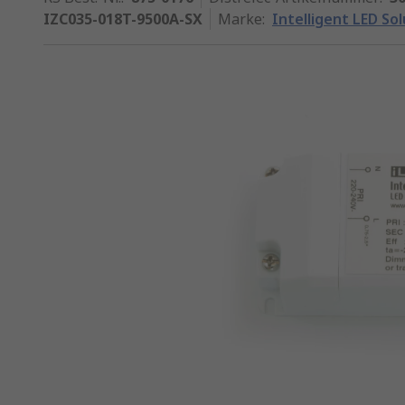
IZC035-018T-9500A-SX
Marke
:
Intelligent LED So