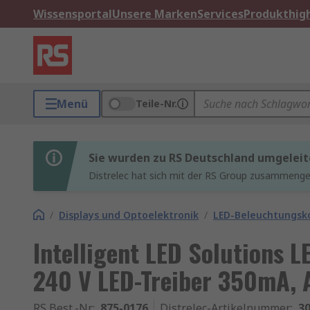
Wissensportal
Unsere Marken
Services
Produkthigh
Menü
Teile-Nr.
Sie wurden zu RS Deutschland umgeleit
Distrelec hat sich mit der RS Group zusammenges
/
Displays und Optoelektronik
/
LED-Beleuchtungs
Intelligent LED Solutions L
240 V LED-Treiber 350mA, 
RS Best.-Nr.
:
875-0176
Distrelec-Artikelnummer
:
30