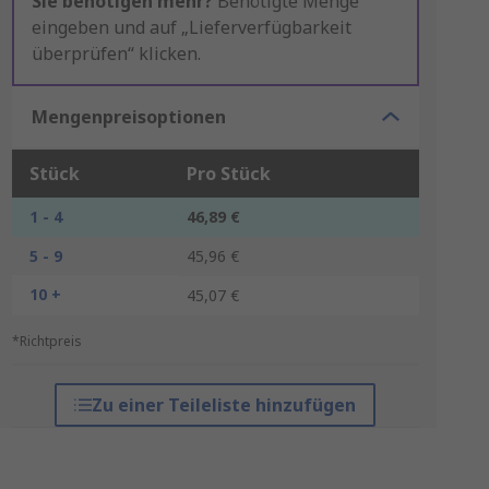
Sie benötigen mehr?
Benötigte Menge
eingeben und auf „Lieferverfügbarkeit
überprüfen“ klicken.
Mengenpreisoptionen
Stück
Pro Stück
1 - 4
46,89 €
5 - 9
45,96 €
10 +
45,07 €
*Richtpreis
Zu einer Teileliste hinzufügen