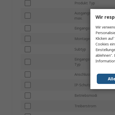
Produkt Typ
Ausgangsleistung
Wir resp
max.
Wir verwend
Eingangsspannung
Personalisi
Klicken auf 
Montageart
Cookies ein
Subtyp
Einstellung
ablehnen". 
Eingangsspannung
Information
Typ
Anschlusstyp
All
IP-Schutzart
Betriebsmodi
Treiberstrom