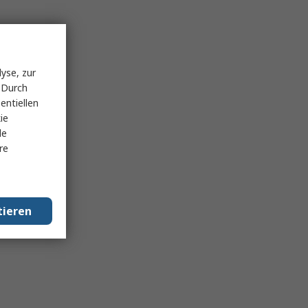
yse, zur
 Durch
entiellen
ie
le
re
tieren