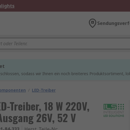
lights
Sendungsverf
et
chlossen, sodass wir Ihnen ein noch breiteres Produktsortiment, lo
komponenten
/
LED-Treiber
ED-Treiber, 18 W 220V,
Ausgang 26V, 52 V
1-84-333
Herst. Teile-Nr.
: