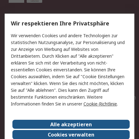
Service
Wir respektieren Ihre Privatsphäre
Value Added Services
Lieferlösungen
Wir verwenden Cookies und andere Technologien zur
Rücksendungen
Kontakt
statistischen Nutzungsanalyse, zur Personalisierung und
Hilfe
Privatkunden
zur Anzeige von Werbung auf Websites von
Drittanbietern. Durch Klicken auf "Alle akzeptieren"
Rechtliches
erklären Sie sich mit der Verarbeitung von nicht-
essentiellen Cookies einverstanden. Sie können Ihre
AGB
Datenschutz
Cookies auswählen, indem Sie auf "Cookie Einstellungen
Cookie-Richtlinie
Zahlungsbedingungen
verwalten" klicken. Wenn Sie dies nicht möchten, klicken
Copyright/Impressum
Entsorgung
Sie auf "Alle ablehnen". Dies kann den Zugriff auf
Elektrogeräte/Batterien
bestimmte Funktionen einschränken. Weitere
Informationen finden Sie in unserer
Cookie-Richtlinie
.
Über RS
Alle akzeptieren
Unternehmen
RS weltweit
Karriere bei RS
Nachhaltigkeit
Cookies verwalten