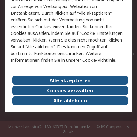
Hilfe
Privatkunden
zur Anzeige von Werbung auf Websites von
Drittanbietern. Durch Klicken auf "Alle akzeptieren"
Rechtliches
erklären Sie sich mit der Verarbeitung von nicht-
essentiellen Cookies einverstanden. Sie können Ihre
AGB
Datenschutz
Cookies auswählen, indem Sie auf "Cookie Einstellungen
Cookie-Richtlinie
Zahlungsbedingungen
verwalten" klicken. Wenn Sie dies nicht möchten, klicken
Copyright/Impressum
Entsorgung
Sie auf "Alle ablehnen". Dies kann den Zugriff auf
Elektrogeräte/Batterien
bestimmte Funktionen einschränken. Weitere
Informationen finden Sie in unserer
Cookie-Richtlinie
.
Über RS
Alle akzeptieren
Unternehmen
RS weltweit
Karriere bei RS
Nachhaltigkeit
Cookies verwalten
Qualität/Umwelt/Zertifikate
Presse-Center
Alle ablehnen
Event-Center
Mainzer Landstraße 180, 60327 Frankfurt am Main
© RS Components
GmbH,