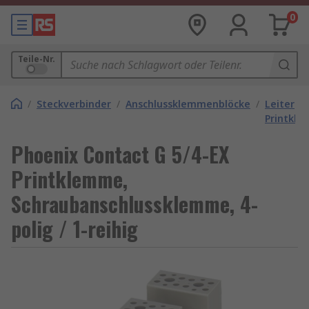
0
Teile-Nr.
/
Steckverbinder
/
Anschlussklemmenblöcke
/
Leiterpl
Printkl
Phoenix Contact G 5/4-EX
Printklemme,
Schraubanschlussklemme, 4-
polig / 1-reihig