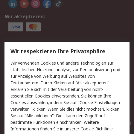
Wir akzeptieren:
Service
Wir respektieren Ihre Privatsphäre
Value Added Services
Lieferlösungen
Wir verwenden Cookies und andere Technologien zur
Rücksendungen
Kontakt
statistischen Nutzungsanalyse, zur Personalisierung und
Hilfe
Privatkunden
zur Anzeige von Werbung auf Websites von
Drittanbietern. Durch Klicken auf "Alle akzeptieren"
Rechtliches
erklären Sie sich mit der Verarbeitung von nicht-
essentiellen Cookies einverstanden. Sie können Ihre
AGB
Datenschutz
Cookies auswählen, indem Sie auf "Cookie Einstellungen
Cookie-Richtlinie
Zahlungsbedingungen
verwalten" klicken. Wenn Sie dies nicht möchten, klicken
Copyright/Impressum
Entsorgung
Sie auf "Alle ablehnen". Dies kann den Zugriff auf
Elektrogeräte/Batterien
bestimmte Funktionen einschränken. Weitere
Informationen finden Sie in unserer
Cookie-Richtlinie
.