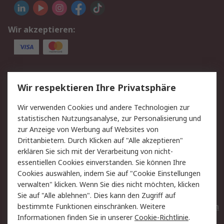
Wir akzeptieren:
Service
Wir respektieren Ihre Privatsphäre
Value Added Services
Lieferlösungen
Wir verwenden Cookies und andere Technologien zur
Rücksendungen
Kontakt
statistischen Nutzungsanalyse, zur Personalisierung und
Hilfe
Privatkunden
zur Anzeige von Werbung auf Websites von
Drittanbietern. Durch Klicken auf "Alle akzeptieren"
Rechtliches
erklären Sie sich mit der Verarbeitung von nicht-
essentiellen Cookies einverstanden. Sie können Ihre
AGB
Datenschutz
Cookies auswählen, indem Sie auf "Cookie Einstellungen
Cookie-Richtlinie
Zahlungsbedingungen
verwalten" klicken. Wenn Sie dies nicht möchten, klicken
Copyright/Impressum
Entsorgung
Sie auf "Alle ablehnen". Dies kann den Zugriff auf
Elektrogeräte/Batterien
bestimmte Funktionen einschränken. Weitere
Informationen finden Sie in unserer
Cookie-Richtlinie
.