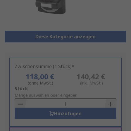
Diese Kategorie anzeigen
Zwischensumme (1 Stück)*
118,00 €
140,42 €
(ohne MwSt.)
(inkl. MwSt.)
Add
Stück
to
Menge auswählen oder eingeben
Basket
Hinzufügen