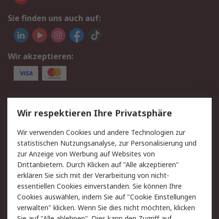
Sie finden uns auch auf:
Wir akzeptieren:
Service
Wir respektieren Ihre Privatsphäre
Value Added Services
Lieferlösungen
Wir verwenden Cookies und andere Technologien zur
Rücksendungen
Kontakt
statistischen Nutzungsanalyse, zur Personalisierung und
Hilfe
Privatkunden
zur Anzeige von Werbung auf Websites von
Drittanbietern. Durch Klicken auf "Alle akzeptieren"
Rechtliches
erklären Sie sich mit der Verarbeitung von nicht-
essentiellen Cookies einverstanden. Sie können Ihre
AGB
Datenschutz
Cookies auswählen, indem Sie auf "Cookie Einstellungen
Cookie-Richtlinie
Zahlungsbedingungen
verwalten" klicken. Wenn Sie dies nicht möchten, klicken
Copyright/Impressum
Entsorgung
Sie auf "Alle ablehnen". Dies kann den Zugriff auf