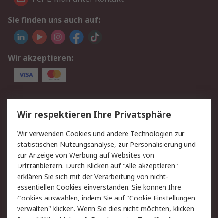
Sie finden uns auch auf:
Wir akzeptieren:
Service
Wir respektieren Ihre Privatsphäre
Value Added Services
Lieferlösungen
Wir verwenden Cookies und andere Technologien zur
Rücksendungen
Kontakt
statistischen Nutzungsanalyse, zur Personalisierung und
Hilfe
Privatkunden
zur Anzeige von Werbung auf Websites von
Drittanbietern. Durch Klicken auf "Alle akzeptieren"
Rechtliches
erklären Sie sich mit der Verarbeitung von nicht-
essentiellen Cookies einverstanden. Sie können Ihre
AGB
Datenschutz
Cookies auswählen, indem Sie auf "Cookie Einstellungen
Cookie-Richtlinie
Zahlungsbedingungen
verwalten" klicken. Wenn Sie dies nicht möchten, klicken