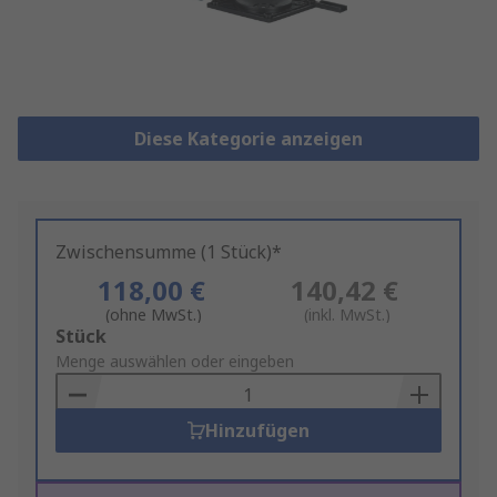
Diese Kategorie anzeigen
Zwischensumme (1 Stück)*
118,00 €
140,42 €
(ohne MwSt.)
(inkl. MwSt.)
Add
Stück
to
Menge auswählen oder eingeben
Basket
Hinzufügen