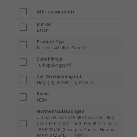
Alle auswählen
Marke
Eaton
Produkt Typ
Leitungsschalter-Zubehör
Zubehörtyp
Türkopplungsgriff
Zur Verwendung mit
N(S)2(-4), NZM2(-4), PN2(-4)
Reihe
NZM
Normen/Zulassungen
ULCSA IEC RoHS UL489 CSA (File . 086)
CSA CE UL CSAC. . 509 IEC60947 UL (File
. E14005) UL (Category Control Number
DIHS) CSA (Class . 14701)