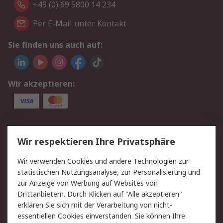
+49 (0) 69 5800 14 234
Per E-Mail unter Kontakt
Sie finden uns auch auf:
Wir akzeptieren:
Service
Wir respektieren Ihre Privatsphäre
Value Added Services
Lieferlösungen
Wir verwenden Cookies und andere Technologien zur
Rücksendungen
Kontakt
statistischen Nutzungsanalyse, zur Personalisierung und
Hilfe
Privatkunden
zur Anzeige von Werbung auf Websites von
Drittanbietern. Durch Klicken auf "Alle akzeptieren"
Rechtliches
erklären Sie sich mit der Verarbeitung von nicht-
essentiellen Cookies einverstanden. Sie können Ihre
AGB
Datenschutz