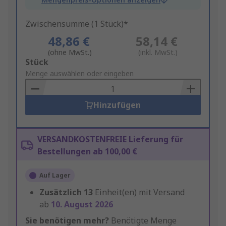
Zwischensumme (1 Stück)*
48,86 €
58,14 €
(ohne MwSt.)
(inkl. MwSt.)
Add
Stück
to
Menge auswählen oder eingeben
Basket
Hinzufügen
VERSANDKOSTENFREIE Lieferung für
Bestellungen ab 100,00 €
Auf Lager
Zusätzlich
13
Einheit(en) mit Versand
ab
10. August 2026
Sie benötigen mehr?
Benötigte Menge