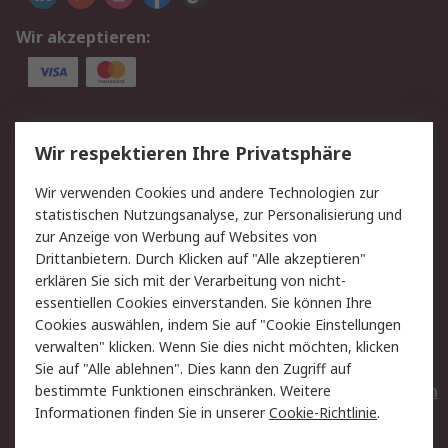
Wir akzeptieren:
Service
Wir respektieren Ihre Privatsphäre
Value Added Services
Lieferlösungen
Wir verwenden Cookies und andere Technologien zur
Rücksendungen
Kontakt
statistischen Nutzungsanalyse, zur Personalisierung und
Hilfe
Privatkunden
zur Anzeige von Werbung auf Websites von
Drittanbietern. Durch Klicken auf "Alle akzeptieren"
Rechtliches
erklären Sie sich mit der Verarbeitung von nicht-
essentiellen Cookies einverstanden. Sie können Ihre
AGB
Datenschutz
Cookies auswählen, indem Sie auf "Cookie Einstellungen
Cookie-Richtlinie
Zahlungsbedingungen
verwalten" klicken. Wenn Sie dies nicht möchten, klicken
Copyright/Impressum
Entsorgung
Sie auf "Alle ablehnen". Dies kann den Zugriff auf
Elektrogeräte/Batterien
bestimmte Funktionen einschränken. Weitere
Informationen finden Sie in unserer
Cookie-Richtlinie
.
Über RS