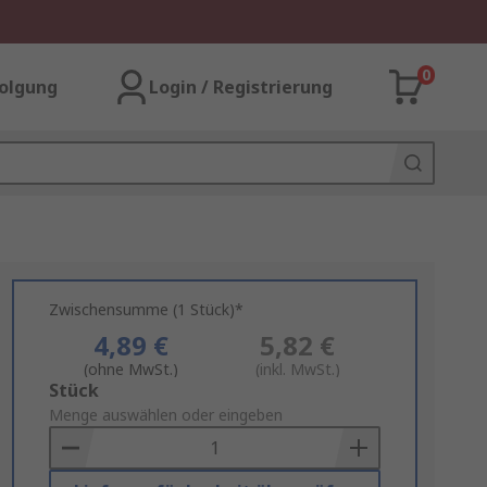
0
olgung
Login / Registrierung
Zwischensumme (1 Stück)*
4,89 €
5,82 €
(ohne MwSt.)
(inkl. MwSt.)
Add
Stück
to
Menge auswählen oder eingeben
Basket