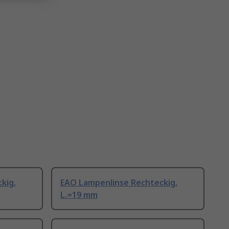
kig,
EAO Lampenlinse Rechteckig,
L.=19 mm