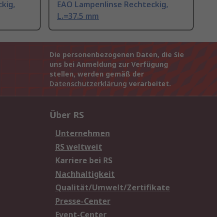
kig,
EAO Lampenlinse Rechteckig,
L.=37.5 mm
Die personenbezogenen Daten, die Sie
uns bei Anmeldung zur Verfügung
stellen, werden gemäß der
Datenschutzerklärung
verarbeitet.
Über RS
Unternehmen
RS weltweit
Karriere bei RS
Nachhaltigkeit
Qualität/Umwelt/Zertifikate
Presse-Center
Event-Center