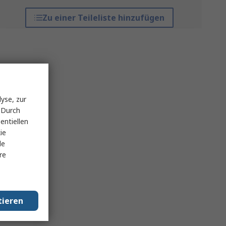
Zu einer Teileliste hinzufügen
yse, zur
 Durch
entiellen
ie
le
re
tieren