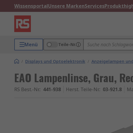
Wissensportal
Unsere Marken
Services
Produkthigh
Menü
Teile-Nr.
/
Displays und Optoelektronik
/
Anzeigelampen und
EAO Lampenlinse, Grau, Re
RS Best.-Nr.
:
441-938
Herst. Teile-Nr.
:
03-921.8
Ma