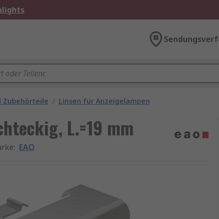
lights
Sendungsverf
 Zubehörteile
/
Linsen für Anzeigelampen
chteckig, L.=19 mm
rke
:
EAO