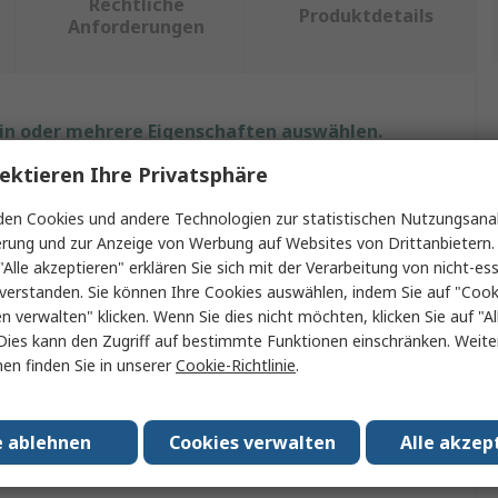
Rechtliche
Produktdetails
Anforderungen
ein oder mehrere Eigenschaften auswählen.
ektieren Ihre Privatsphäre
schaft
Wert
en Cookies und andere Technologien zur statistischen Nutzungsanal
EAO
erung und zur Anzeige von Werbung auf Websites von Drittanbietern.
"Alle akzeptieren" erklären Sie sich mit der Verarbeitung von nicht-ess
farbe
Grau
verstanden. Sie können Ihre Cookies auswählen, indem Sie auf "Cook
en verwalten" klicken. Wenn Sie dies nicht möchten, klicken Sie auf "Al
t Typ
Lampenlinse
Dies kann den Zugriff auf bestimmte Funktionen einschränken. Weite
en finden Sie in unserer
Cookie-Richtlinie
.
form
Rechteckig
19mm
e ablehnen
Cookies verwalten
Alle akzep
ausführung
Bündig