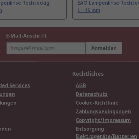
penlinse Rechteckig,
EAO Lampenlinse Rechtec
m
L.=19 mm
E-Mail-Anschrift
Anmelden
Rechtliches
ded Services
AGB
sungen
Datenschutz
dungen
Cookie-Richtlinie
Zahlungsbedingungen
Copyright/Impressum
nden
Entsorgung
Elektrogeräte/Batterien