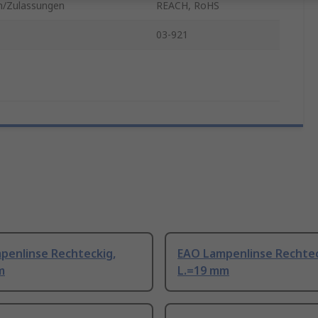
/Zulassungen
REACH, RoHS
03-921
penlinse Rechteckig,
EAO Lampenlinse Rechtec
m
L.=19 mm