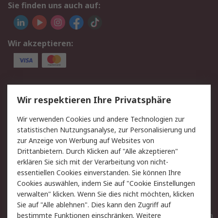
Sie finden uns auch auf:
Wir akzeptieren:
Service
Wir respektieren Ihre Privatsphäre
Value Added Services
Lieferlösungen
Wir verwenden Cookies und andere Technologien zur
Rücksendungen
Kontakt
statistischen Nutzungsanalyse, zur Personalisierung und
Hilfe
Privatkunden
zur Anzeige von Werbung auf Websites von
Drittanbietern. Durch Klicken auf "Alle akzeptieren"
Rechtliches
erklären Sie sich mit der Verarbeitung von nicht-
essentiellen Cookies einverstanden. Sie können Ihre
AGB
Datenschutz
Cookies auswählen, indem Sie auf "Cookie Einstellungen
Cookie-Richtlinie
Zahlungsbedingungen
verwalten" klicken. Wenn Sie dies nicht möchten, klicken
Copyright/Impressum
Entsorgung
Sie auf "Alle ablehnen". Dies kann den Zugriff auf
Elektrogeräte/Batterien
bestimmte Funktionen einschränken. Weitere