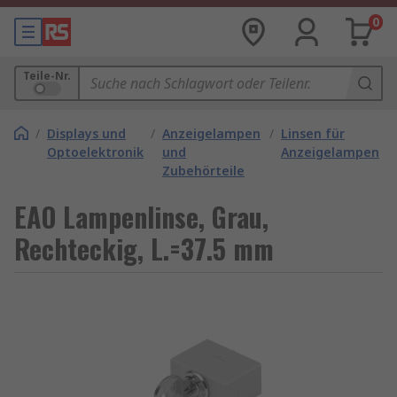
0
Teile-Nr.
/
Displays und
/
Anzeigelampen
/
Linsen für
Optoelektronik
und
Anzeigelampen
Zubehörteile
EAO Lampenlinse, Grau,
Rechteckig, L.=37.5 mm