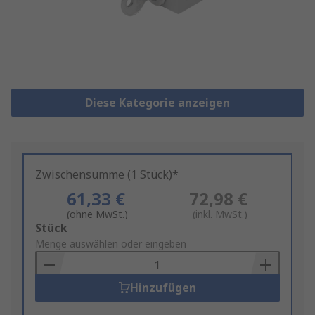
Diese Kategorie anzeigen
Zwischensumme (1 Stück)*
61,33 €
72,98 €
(ohne MwSt.)
(inkl. MwSt.)
Add
Stück
to
Menge auswählen oder eingeben
Basket
Hinzufügen