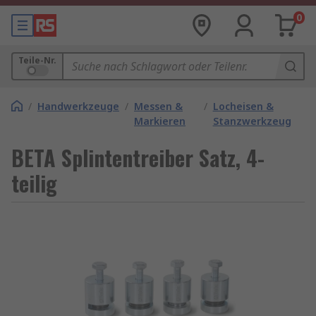
0
Teile-Nr.
/
Handwerkzeuge
/
Messen &
/
Locheisen &
Markieren
Stanzwerkzeug
BETA Splintentreiber Satz, 4-
teilig