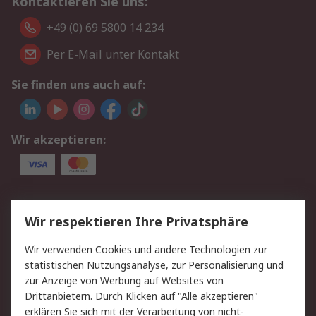
Kontaktieren Sie uns:
+49 (0) 69 5800 14 234
Per E-Mail unter Kontakt
Sie finden uns auch auf:
Wir akzeptieren:
Service
Wir respektieren Ihre Privatsphäre
Value Added Services
Lieferlösungen
Wir verwenden Cookies und andere Technologien zur
Rücksendungen
Kontakt
statistischen Nutzungsanalyse, zur Personalisierung und
Hilfe
Privatkunden
zur Anzeige von Werbung auf Websites von
Drittanbietern. Durch Klicken auf "Alle akzeptieren"
Rechtliches
erklären Sie sich mit der Verarbeitung von nicht-