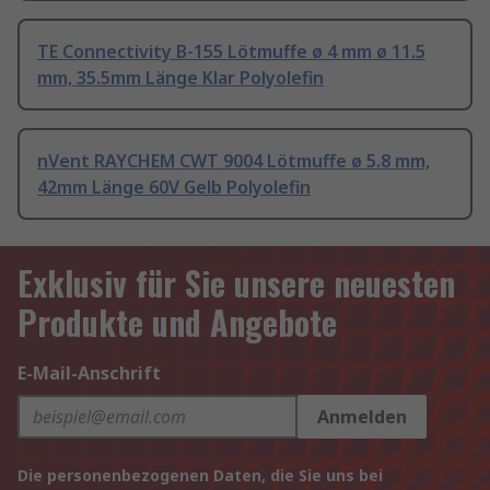
TE Connectivity B-155 Lötmuffe ø 4 mm ø 11.5
mm, 35.5mm Länge Klar Polyolefin
nVent RAYCHEM CWT 9004 Lötmuffe ø 5.8 mm,
42mm Länge 60V Gelb Polyolefin
Exklusiv für Sie unsere neuesten
Produkte und Angebote
E-Mail-Anschrift
Anmelden
Die personenbezogenen Daten, die Sie uns bei