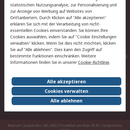
statistischen Nutzungsanalyse, zur Personalisierung und
Hilfe
Privatkunden
zur Anzeige von Werbung auf Websites von
Drittanbietern. Durch Klicken auf "Alle akzeptieren"
Rechtliches
erklären Sie sich mit der Verarbeitung von nicht-
essentiellen Cookies einverstanden. Sie können Ihre
AGB
Datenschutz
Cookies auswählen, indem Sie auf "Cookie Einstellungen
Cookie-Richtlinie
Zahlungsbedingungen
verwalten" klicken. Wenn Sie dies nicht möchten, klicken
Copyright/Impressum
Entsorgung
Sie auf "Alle ablehnen". Dies kann den Zugriff auf
Elektrogeräte/Batterien
bestimmte Funktionen einschränken. Weitere
Informationen finden Sie in unserer
Cookie-Richtlinie
.
Über RS
Alle akzeptieren
Unternehmen
RS weltweit
Karriere bei RS
Nachhaltigkeit
Cookies verwalten
Qualität/Umwelt/Zertifikate
Presse-Center
Alle ablehnen
Event-Center
Mainzer Landstraße 180, 60327 Frankfurt am Main
© RS Components