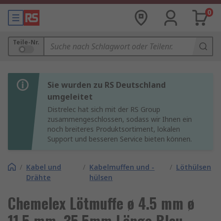
0
Teile-Nr.
Sie wurden zu RS Deutschland
umgeleitet
Distrelec hat sich mit der RS Group
zusammengeschlossen, sodass wir Ihnen ein
noch breiteres Produktsortiment, lokalen
Support und besseren Service bieten können.
/
Kabel und
/
Kabelmuffen und -
/
Löthülsen
Drähte
hülsen
Chemelex Lötmuffe ø 4.5 mm ø
11.5 mm, 35.5mm Länge Blau