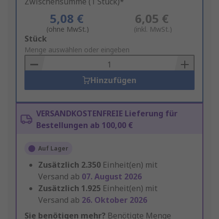
Zwischensumme (1 Stück)*
5,08 €
6,05 €
(ohne MwSt.)
(inkl. MwSt.)
Add
Stück
to
Menge auswählen oder eingeben
Basket
Hinzufügen
VERSANDKOSTENFREIE Lieferung für
Bestellungen ab 100,00 €
Auf Lager
Zusätzlich
2.350
Einheit(en) mit
Versand ab
07. August 2026
Zusätzlich
1.925
Einheit(en) mit
Versand ab
26. Oktober 2026
Sie benötigen mehr?
Benötigte Menge