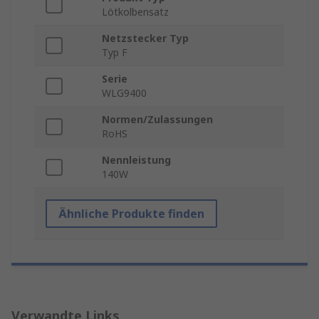
Lötkolbensatz
Netzstecker Typ
Typ F
Serie
WLG9400
Normen/Zulassungen
RoHS
Nennleistung
140W
Ähnliche Produkte finden
Verwandte Links