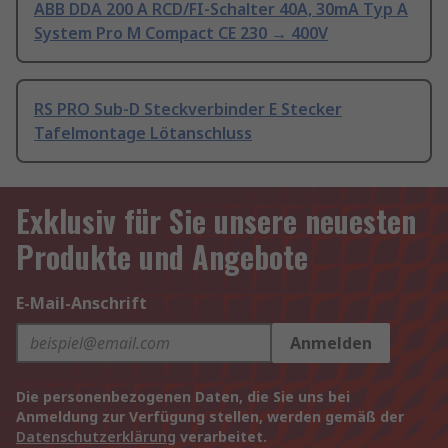
ABB DDA 200 A RCD/FI-Schalter 40A, 30mA Typ A
System Pro M Compact CE 230 → 400V
RS PRO Sub-D Steckverbinder E Stecker
Tafelmontage Lötanschluss
Exklusiv für Sie unsere neuesten
Produkte und Angebote
E-Mail-Anschrift
Anmelden
Die personenbezogenen Daten, die Sie uns bei
Anmeldung zur Verfügung stellen, werden gemäß der
Datenschutzerklärung
verarbeitet.