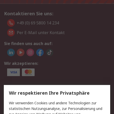
Kontaktieren Sie uns:
+49 (0) 69 5800 14 234
Per E-Mail unter Kontakt
Sie finden uns auch auf:
Wir akzeptieren:
Service
Wir respektieren Ihre Privatsphäre
Value Added Services
Lieferlösungen
Wir verwenden Cookies und andere Technologien zur
Rücksendungen
Kontakt
statistischen Nutzungsanalyse, zur Personalisierung und
Hilfe
Privatkunden