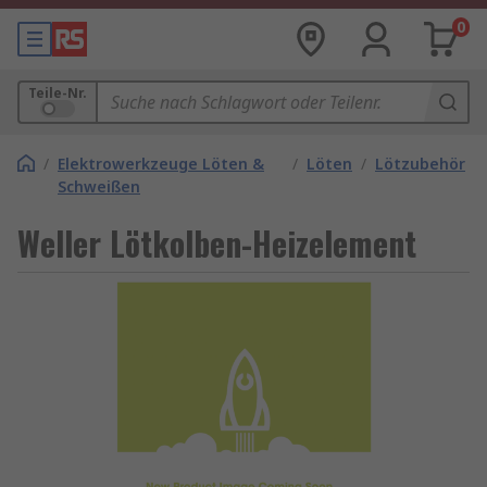
0
Teile-Nr.
/
Elektrowerkzeuge Löten &
/
Löten
/
Lötzubehör
Schweißen
Weller Lötkolben-Heizelement