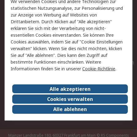
Wir verwenden Cookies und andere Technologien zur
Rücksendungen
Kontakt
statistischen Nutzungsanalyse, zur Personalisierung und
Hilfe
Privatkunden
zur Anzeige von Werbung auf Websites von
Drittanbietern. Durch Klicken auf "Alle akzeptieren"
Rechtliches
erklären Sie sich mit der Verarbeitung von nicht-
essentiellen Cookies einverstanden. Sie können Ihre
AGB
Datenschutz
Cookies auswählen, indem Sie auf "Cookie Einstellungen
Cookie-Richtlinie
Zahlungsbedingungen
verwalten" klicken. Wenn Sie dies nicht möchten, klicken
Copyright/Impressum
Entsorgung
Sie auf "Alle ablehnen". Dies kann den Zugriff auf
Elektrogeräte/Batterien
bestimmte Funktionen einschränken. Weitere
Informationen finden Sie in unserer
Cookie-Richtlinie
.
Über RS
Alle akzeptieren
Unternehmen
RS weltweit
Karriere bei RS
Nachhaltigkeit
Cookies verwalten
Qualität/Umwelt/Zertifikate
Presse-Center
Alle ablehnen
Event-Center
Mainzer Landstraße 180, 60327 Frankfurt am Main
© RS Components