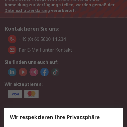
Anmeldung zur Verfügung stellen, werden gemäß der
Datenschutzerklärung
verarbeitet.
Kontaktieren Sie uns:
+49 (0) 69 5800 14 234
Per E-Mail unter Kontakt
Sie finden uns auch auf:
Wir akzeptieren:
Service
Wir respektieren Ihre Privatsphäre
Value Added Services
Lieferlösungen