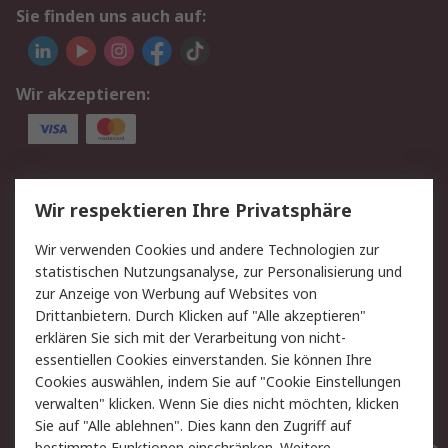
Sie finden uns auch auf:
Wir akzeptieren:
Service
Wir respektieren Ihre Privatsphäre
Value Added Services
Lieferlösungen
Wir verwenden Cookies und andere Technologien zur
Rücksendungen
Kontakt
statistischen Nutzungsanalyse, zur Personalisierung und
Hilfe
Privatkunden
zur Anzeige von Werbung auf Websites von
Drittanbietern. Durch Klicken auf "Alle akzeptieren"
Rechtliches
erklären Sie sich mit der Verarbeitung von nicht-
essentiellen Cookies einverstanden. Sie können Ihre
AGB
Datenschutz
Cookies auswählen, indem Sie auf "Cookie Einstellungen
Cookie-Richtlinie
Zahlungsbedingungen
verwalten" klicken. Wenn Sie dies nicht möchten, klicken
Copyright/Impressum
Entsorgung
Sie auf "Alle ablehnen". Dies kann den Zugriff auf
bestimmte Funktionen einschränken. Weitere