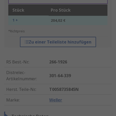
Stück
Pro Stück
1 +
204,02 €
*Richtpreis
Zu einer Teileliste hinzufügen
RS Best.-Nr.
:
266-1926
Distrelec-
301-64-339
Artikelnummer
:
Herst. Teile-Nr.
:
T0058735845N
Marke
:
Weller