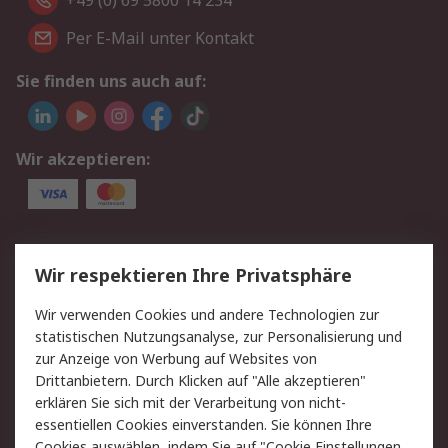
+49 (0) 69 5800 14 234
Per E-Mail unter Kontakt
Sie finden uns auch auf:
Wir akzeptieren:
Service
Wir respektieren Ihre Privatsphäre
Value Added Services
Lieferlösungen
Wir verwenden Cookies und andere Technologien zur
Rücksendungen
Kontakt
statistischen Nutzungsanalyse, zur Personalisierung und
Hilfe
Privatkunden
zur Anzeige von Werbung auf Websites von
Drittanbietern. Durch Klicken auf "Alle akzeptieren"
Rechtliches
erklären Sie sich mit der Verarbeitung von nicht-
essentiellen Cookies einverstanden. Sie können Ihre
AGB
Datenschutz
Cookies auswählen, indem Sie auf "Cookie Einstellungen