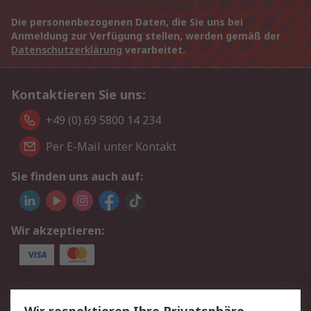
Die personenbezogenen Daten, die Sie uns bei
Anmeldung zur Verfügung stellen, werden gemäß der
Datenschutzerklärung
verarbeitet.
Kontaktieren Sie uns:
+49 (0) 69 5800 14 234
Per E-Mail unter Kontakt
Sie finden uns auch auf:
Wir akzeptieren:
Service