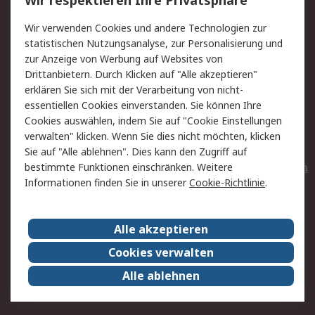
Wir respektieren Ihre Privatsphäre
Value Added Services
Lieferlösungen
Wir verwenden Cookies und andere Technologien zur
Rücksendungen
Kontakt
statistischen Nutzungsanalyse, zur Personalisierung und
Hilfe
Privatkunden
zur Anzeige von Werbung auf Websites von
Drittanbietern. Durch Klicken auf "Alle akzeptieren"
Rechtliches
erklären Sie sich mit der Verarbeitung von nicht-
essentiellen Cookies einverstanden. Sie können Ihre
AGB
Datenschutz
Cookies auswählen, indem Sie auf "Cookie Einstellungen
Cookie-Richtlinie
Zahlungsbedingungen
verwalten" klicken. Wenn Sie dies nicht möchten, klicken
Copyright/Impressum
Entsorgung
Sie auf "Alle ablehnen". Dies kann den Zugriff auf
Elektrogeräte/Batterien
bestimmte Funktionen einschränken. Weitere
Informationen finden Sie in unserer
Cookie-Richtlinie
.
Über RS
Alle akzeptieren
Unternehmen
RS weltweit
Karriere bei RS
Nachhaltigkeit
Cookies verwalten
Qualität/Umwelt/Zertifikate
Presse-Center
Alle ablehnen
Event-Center