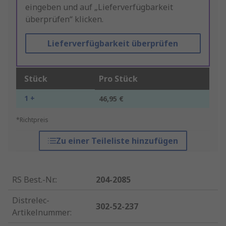
eingeben und auf „Lieferverfügbarkeit
überprüfen“ klicken.
Lieferverfügbarkeit überprüfen
Stück
Pro Stück
1 +
46,95 €
*Richtpreis
Zu einer Teileliste hinzufügen
RS Best.-Nr.
:
204-2085
Distrelec-
302-52-237
Artikelnummer
: