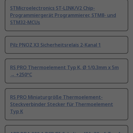
STMicroelectronics ST-LINK/V2 Chip-
Programmiergerät Programmierer, STM8- und
STM32-MCUs
Pilz PNOZ X3 Sicherheitsrelais 2-Kanal 1
RS PRO Thermoelement Typ K, Ø 1/0.3mm x 5m
→ +250°C
RS PRO Miniaturgröße Thermoelement-
Steckverbinder Stecker für Thermoelement
Typ K