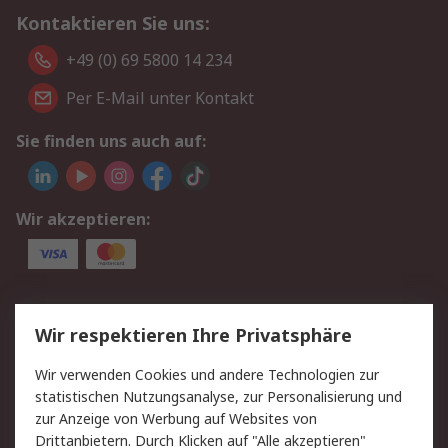
Kontaktieren Sie uns:
+49 (0) 69 5800 14 234
Per E-Mail unter Kontakt
Sie finden uns auch auf:
Wir akzeptieren:
Service
Wir respektieren Ihre Privatsphäre
Value Added Services
Lieferlösungen
Wir verwenden Cookies und andere Technologien zur
Rücksendungen
Kontakt
statistischen Nutzungsanalyse, zur Personalisierung und
Hilfe
Privatkunden
zur Anzeige von Werbung auf Websites von
Drittanbietern. Durch Klicken auf "Alle akzeptieren"