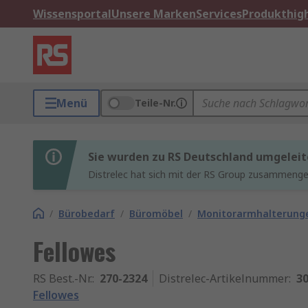
Wissensportal
Unsere Marken
Services
Produkthigh
Menü
Teile-Nr.
Sie wurden zu RS Deutschland umgeleit
Distrelec hat sich mit der RS Group zusammenges
/
Bürobedarf
/
Büromöbel
/
Monitorarmhalterung
Fellowes
RS Best.-Nr.
:
270-2324
Distrelec-Artikelnummer
:
30
Fellowes