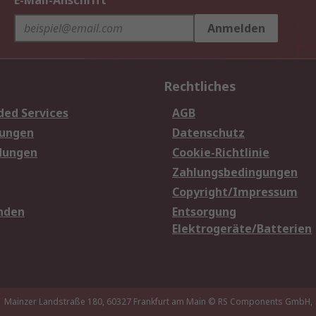
E-Mail-Anschrift
Anmelden
Rechtliches
ded Services
AGB
sungen
Datenschutz
dungen
Cookie-Richtlinie
Zahlungsbedingungen
Copyright/Impressum
nden
Entsorgung
Elektrogeräte/Batterien
Mainzer Landstraße 180, 60327 Frankfurt am Main
© RS Components GmbH,