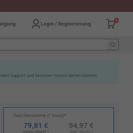
0
olgung
Login / Registrierung
kalen Support und besseren Service bieten können.
Zwischensumme (1 Stück)*
79,81 €
94,97 €
(ohne MwSt.)
(inkl. MwSt.)