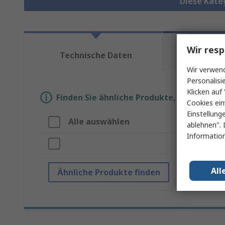
Diese Kate
Wir resp
Re
Technische Daten
Anfo
Wir verwend
Personalisi
Klicken auf 
Finden Sie ähnliche Produkte, indem Sie 
Cookies ein
Einstellung
Alle auswählen
ablehnen". 
Information
All
Ähnliche Produkte finden