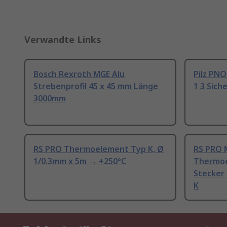
Verwandte Links
Bosch Rexroth MGE Alu
Pilz PNO
Strebenprofil 45 x 45 mm Länge
1 3 Sich
3000mm
RS PRO Thermoelement Typ K, Ø
RS PRO 
1/0.3mm x 5m → +250°C
Thermoe
Stecker
K