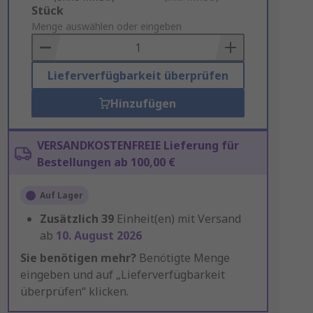
Add
Stück
to
Menge auswählen oder eingeben
Basket
Lieferverfügbarkeit überprüfen
Hinzufügen
VERSANDKOSTENFREIE Lieferung für
Bestellungen ab 100,00 €
Auf Lager
Zusätzlich
39
Einheit(en) mit Versand
ab
10. August 2026
Sie benötigen mehr?
Benötigte Menge
eingeben und auf „Lieferverfügbarkeit
überprüfen“ klicken.