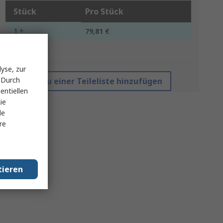
Stück
Pro Stück
1 +
79,81 €
*Richtpreis
yse, zur
 Durch
Zu einer Teileliste hinzufügen
entiellen
ie
le
re
tieren