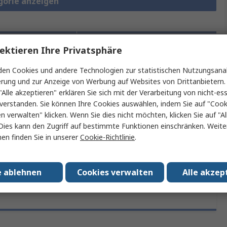
gorie anzeigen
ektieren Ihre Privatsphäre
chtliche
Produktdetails
rderungen
en Cookies und andere Technologien zur statistischen Nutzungsanal
erung und zur Anzeige von Werbung auf Websites von Drittanbietern.
"Alle akzeptieren" erklären Sie sich mit der Verarbeitung von nicht-ess
ein oder mehrere Eigenschaften auswählen.
verstanden. Sie können Ihre Cookies auswählen, indem Sie auf "Cook
en verwalten" klicken. Wenn Sie dies nicht möchten, klicken Sie auf "Al
Eigenschaft
Wert
Dies kann den Zugriff auf bestimmte Funktionen einschränken. Weite
en finden Sie in unserer
Cookie-Richtlinie
.
Marke
Fellowes
e ablehnen
Cookies verwalten
Alle akzep