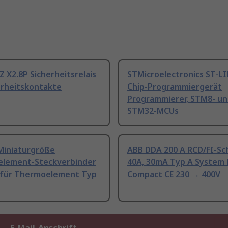
Z X2.8P Sicherheitsrelais
STMicroelectronics ST-L
erheitskontakte
Chip-Programmiergerät
Programmierer, STM8- u
STM32-MCUs
Miniaturgröße
ABB DDA 200 A RCD/FI-Sc
lement-Steckverbinder
40A, 30mA Typ A System 
 für Thermoelement Typ
Compact CE 230 → 400V